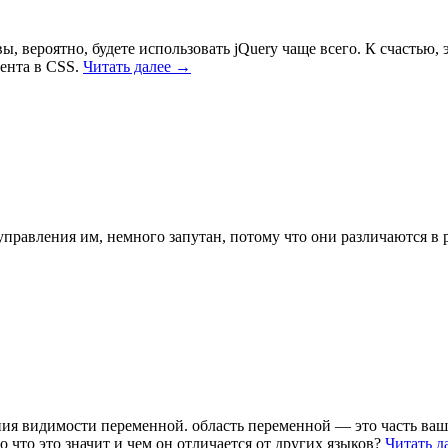
, вероятно, будете использовать jQuery чаще всего. К счастью, 
мента в CSS.
Читать далее
→
авления им, немного запутан, потому что они различаются в р
ия видимости переменной. область переменной — это часть ваше
о что это значит и чем он отличается от других языков?
Читать д