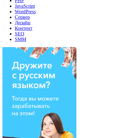
PHP
JavaScript
WordPress
Сервер
Дизайн
Контент
SEO
SMM