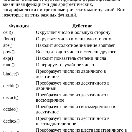
заканчивая функциями для арифметических,
логарифмических и тригонометрических манипуляций. Вот
некоторые из этих важных функций.
Функция
Действие
ceil()
Округляет число в большую сторону
floor()
Округляет число в меньшую сторону
abs()
Находит абсолютное значение anumber
pow()
Возводит одно число в степень другого
exp()
Находит показатель степени числа
rand()
Генерирует случайное число
Преобразует число из двоичного в
bindec()
десятичное
Преобразует число из десятичного в
decbin()
двоичный
Преобразует число из десятичного в
decoct()
восьмеричное
Преобразует число из восьмеричного в
octdec()
десятичное
Преобразует число из десятичного в
dechex()
шестнадцатеричное
Преобразует число из шестнадцатеричного в