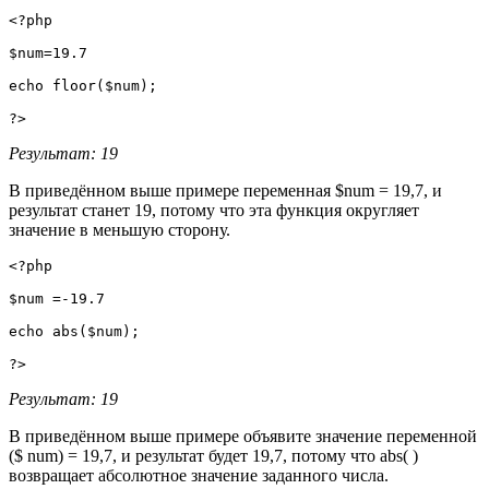
<?php

$num=19.7

echo floor($num);

?>
Результат: 19
В приведённом выше примере переменная $num = 19,7, и
результат станет 19, потому что эта функция округляет
значение в меньшую сторону.
<?php

$num =-19.7

echo abs($num);

?>
Результат: 19
В приведённом выше примере объявите значение переменной
($ num) = 19,7, и результат будет 19,7, потому что abs( )
возвращает абсолютное значение заданного числа.