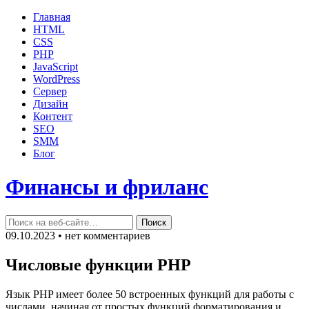
Главная
HTML
CSS
PHP
JavaScript
WordPress
Сервер
Дизайн
Контент
SEO
SMM
Блог
Финансы и фриланс
09.10.2023 • нет комментариев
Числовые функции PHP
Язык PHP имеет более 50 встроенных функций для работы с
числами, начиная от простых функций форматирования и