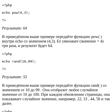
<?php

echo pow(4,3);

?>
Результат: 64
В приведённом выше примере передайте функцию pow( )
внутри echo со значением (4,3). Ее умножьте (значение = 4)
три раза, и результат будет 64.
<?php

echo rand(10,99);

?>
Результат: 55
В приведённом выше примере передайте функцию rand( ) со
значением от 10 до 99 . Она отобразит любое случайное
значение от 10 до 100. При каждом обновлении страницы, она
показывает случайное значение, например. 22, 33 , 44, 56 и так
далее.
<?php
