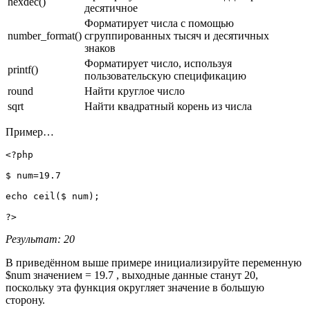
hexdec()
десятичное
Форматирует числа с помощью
number_format()
сгруппированных тысяч и десятичных
знаков
Форматирует число, используя
printf()
пользовательскую спецификацию
round
Найти круглое число
sqrt
Найти квадратный корень из числа
Пример…
<?php

$ num=19.7

echo ceil($ num);

?>
Результат: 20
В приведённом выше примере инициализируйте переменную
$num значением = 19.7 , выходные данные станут 20,
поскольку эта функция округляет значение в большую
сторону.