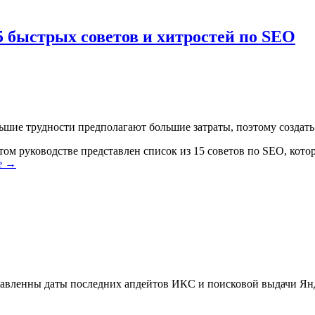
15 быстрых советов и хитростей по SEO
льшие трудности предполагают большие затраты, поэтому создат
том руководстве представлен список из 15 советов по SEO, кото
е
→
ставленны даты последних апдейтов ИКС и поисковой выдачи Янд