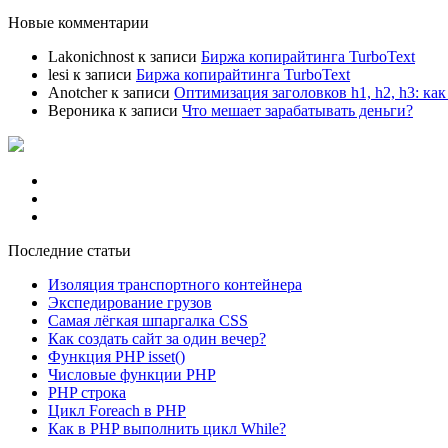
Новые комментарии
Lakonichnost
к записи
Биржа копирайтинга TurboText
lesi
к записи
Биржа копирайтинга TurboText
Anotcher
к записи
Оптимизация заголовков h1, h2, h3: ка
Вероника
к записи
Что мешает зарабатывать деньги?
Главная
Карта сайта
Политика конфиденциальности
Последние статьи
Изоляция транспортного контейнера
Экспедирование грузов
Самая лёгкая шпаргалка CSS
Как создать сайт за один вечер?
Функция PHP isset()
Числовые функции PHP
PHP строка
Цикл Foreach в PHP
Как в PHP выполнить цикл While?