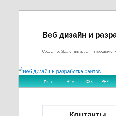
Веб дизайн и разр
Создание, SEO оптимизация и продвижение
Главное
Главная
HTML
CSS
PHP
Перейти
меню
к
Контакты