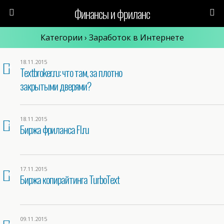
Финансы и фриланс
Категории ›
Заработок в Интернете
18.11.2015
4
Textbroker.ru: что там, за плотно
закрытыми дверями?
18.11.2015
5
Биржа фриланса Fl.ru
17.11.2015
6
Биржа копирайтинга TurboText
09.11.2015
4