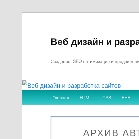
Веб дизайн и разр
Создание, SEO оптимизация и продвижение
Главное
Главная
HTML
CSS
PHP
Перейти
Перейти
меню
к
к
АРХИВ АВ