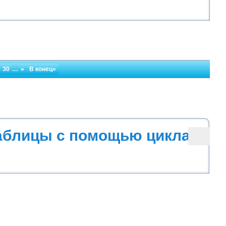
...
30
»
В конец»
аблицы с помощью цикла