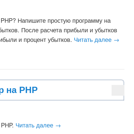
в PHP? Напишите простую программу на
бытков. После расчета прибыли и убытков
рибыли и процент убытков.
Читать далее
→
р на PHP
а PHP.
Читать далее
→