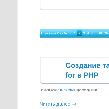
основному
дополнительному
содержимому
содержимому
Страница 2 из 62
2
...
«
1
3
4
5
10
20
Навигация
по
записям
Создание т
for в PHP
Опубликовано
09.10.2023
Просмотры: 60
Читать далее
→