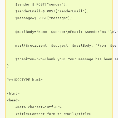
    $sender=$_POST["sender"];

    $senderEmail=$_POST["senderEmail"];

    $message=$_POST["message"];

    $mailBody="Name: $sender\nEmail: $senderEmail\n\n
    mail($recipient, $subject, $mailBody, "From: $sen
    $thankYou="<p>Thank you! Your message has been se
}

?><!DOCTYPE html>

<html>

<head>

    <meta charset="utf-8">

    <title>Contact form to email</title>
