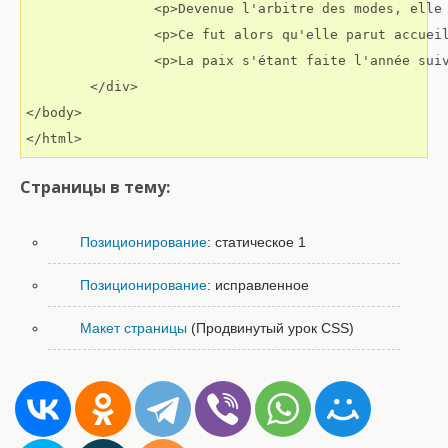
		<p>Devenue l'arbitre des modes, elle présidoit aux fêtes brillantes et presque continuelles qui se donnoient à une époque de désastres ses grâces se développoient dans des danses où la place la plus marquante lui étoit toujours réservée; et, mêlant, comme ses jeunes compagnes, le goût de l'intrigue à des occupations frivoles, elle s'eflbrçoit déjà d'acquérir de l'influence dans les affaires.</p>

		<p>Ce fut alors qu'elle parut accueillir les hommages du duc Henri de Guise, un peu plus âgé qu'elle, et qui, considéré comme le chef du parti <span>catholique</span>, <em>ne</em><span> voyoit </span>dans une intrigue qui pouvoit le conduire à obtenir la main d'une sœur de Charles ix, que le moyen le plus assuré de venger bientôt la mort de son père, assassiné six ans auparavant, au moment où il alloit accabler le parti calviniste. Cette liaison, qui exigeoit beaucoup de précautions et de mystère, sembloit devoir absorber entièrement une jeune personne mais elle n'empêcha pas Marguerite de servir en même temps avec beaucoup d'ardeur les intérêts de son frère le duc d'Anjou, auquel Catherine, après la mort du connétable de Montmorency, avoit confié les fonctions de lieutenant général. Elle entretint une correspondance très-active avec ce prince pendant la campagne où il remporta sur les protestans les victoires de Jarnac et de Montcontour, et elle fit en sorte que sa longue absence ne diminuât pas son crédit.</p>

		<p>La paix s'étant faite l'année suivante [1670], toutes les apparences portoient à croire que les troubles étoient pour jamais étouffés. Il y eut des rapprochemens auxquels on n'auroit osé s'attendre; et peu de temps après, il fut question de cimenter l'union des catholiques eto des protestans par le mariage de Marguerite avec le prince de Navarre, reconnu chef de ces derniers. </p>

	</div>

</body>

</html>
Страницы в тему:
Позиционирование
: статическое 1
Позиционирование
: исправленное
Макет страницы
(Продвинутый урок CSS)