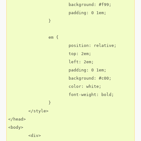
			background: #f99;

			padding: 0 1em;

		}

		em {

			position: relative;

			top: 2em;

			left: 2em;

			padding: 0 1em;

			background: #c00;

			color: white;

			font-weight: bold;

		}

	</style>

</head>

<body>

	<div>
