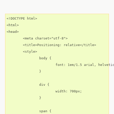
<!DOCTYPE html>

<html>

<head>

	<meta charset="utf-8">

	<title>Positioning: relative</title>

	<style>

		body {

			font: 1em/1.5 arial, helvetica, sans-serif;

		}

		div {

			width: 700px;

		}

		span {
