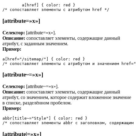
	a[href] { color: red }

/* сопоставляет элементы с атрибутом href */
[attribute=»x»]
Селектор:
[attribute=»x»].
Описание:
сопоставляет элементы, содержащие данный
атрибут, с заданным значением.
Пример:
a[href="/sitemap/"] { color: red }

/* сопоставляет элементы с атрибутом и значением href="
[attribute~=»x»]
Селектор:
[attribute~=»x»].
Описание:
сопоставляет элементы, содержащие данный
атрибут, со значением, которое содержит вложенное значение
в списке, разделённом пробелом.
Пример:
abbr[title~="Style"] { color: red }

/* сопоставляет элементы abbr с заголовком, содержащим 
[attribute|=»x»]