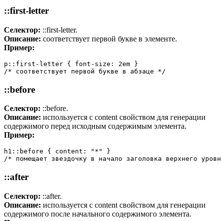
::first-letter
Селектор:
::first-letter.
Описание:
соответствует первой букве в элементе.
Пример:
p::first-letter { font-size: 2em }

/* соответствует первой букве в абзаце */
::before
Селектор:
::before.
Описание:
используется с content свойством для генерации
содержимого перед исходным содержимым элемента.
Пример:
h1::before { content: "*" }

/* помещает звездочку в начало заголовка верхнего уровн
::after
Селектор:
::after.
Описание:
используется с content свойством для генерации
содержимого после начального содержимого элемента.