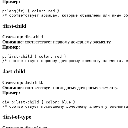
Пример:
p:lang(fr) { color: red }

/* соответствует абзацам, которые объявлены или иным об
:first-child
Селектор:
:first-child.
Описание:
соответствует первому дочернему элементу.
Пример:
p:first-child { color: red }

:last-child
Селектор:
:last-child.
Описание:
соответствует последнему дочернему элементу.
Пример:
div p:last-child { color: blue }

:first-of-type
Селектор:
:first-of-type.