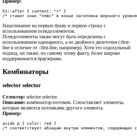
Пример:
h1::after { content: "+" }

/* ставит знак "плюс" в конце заголовка верхнего уровня
Нацеливание на первую букву и первую строку с
использованием псевдоэлементов.
Псевдоэлементы также могут быть определены с
использованием одинарного, а не двойного двоеточия (:first-
line в отличие от ::first-line, например). Хотя это олдскульный
подход, он также, по самому этому факту, более широко
поддерживается браузерами.
Комбинаторы
selector selector
Селектор:
selector selector.
Описание:
комбинатор-потомок. Сопоставляет элементы,
которые являются потомками другого элемента.
Пример:
aside p { color: red }

/* соответствует абзацам внутри элементов, содержащих c