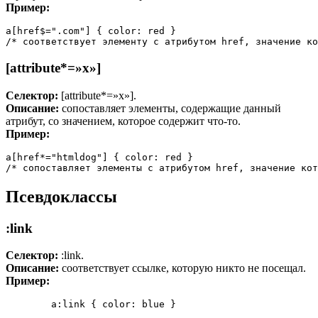
Пример:
a[href$=".com"] { color: red }

/* соответствует элементу с атрибутом href, значение ко
[attribute*=»x»]
Селектор:
[attribute*=»x»].
Описание:
сопоставляет элементы, содержащие данный
атрибут, со значением, которое содержит что-то.
Пример:
a[href*="htmldog"] { color: red }

/* сопоставляет элементы с атрибутом href, значение кот
Псевдоклассы
:link
Селектор:
:link.
Описание:
соответствует ссылке, которую никто не посещал.
Пример:
	a:link { color: blue }