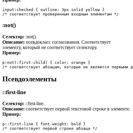
input:checked { outline: 3px solid yellow }

/* соответствует проверенным входным элементам */
:not()
Селектор:
:not().
Описание:
псевдокласс согласования. Соответствует
элементу, который не соответствует селектору.
Пример:
p:not(:first-child) { color: orange }

/* соответствует абзацам, которые не являются первыми д
Псевдоэлементы
::first-line
Селектор:
::first-line.
Описание:
соответствует первой текстовой строке в элементе.
Пример:
p::first-line { font-weight: bold }

/* соответствует первой строке абзаца */