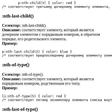
	p:nth-child(3) { color: red }

/* соответствует третьему дочернему элементу элемента, 
:nth-last-child()
Селектор:
:nth-last-child().
Описание:
соответствует элементу, который является
дочерним элементом с порядковым номером, в обратном
порядке, его родительского элемента.
Пример:
p:nth-last-child(2) { color: blue }

/* соответствует предпоследнему дочернему элементу элем
:nth-of-type()
Селектор:
:nth-of-type().
Описание:
соответствует элементу, который является
порядковым номером, родственным его типу.
Пример:
li:nth-of-type(5) { color: red }

/* соответствует пятому экземпляру элемента списка внут
:nth-last-of-type()