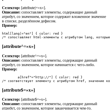
Селектор:
[attribute|=»x»].
Описание:
сопоставляет элементы, содержащие данный
атрибут, со значением, которое содержит вложенное значение
в списке, разделённом дефисом.
Пример:
html[lang|="en"] { color: red }

/* сопоставляет html-элементы с атрибутом lang, которые
[attribute^=»x»]
Селектор:
[attribute^=»x»].
Описание:
сопоставляет элементы, содержащие данный
атрибут, со значением, которое начинается с чего-либо.
Пример:
	a[href^="http://"] { color: red }

/* соответствует элементу с атрибутом href, значение ко
[attribute$=»x»]
Селектор:
[attribute$=»x»].
Описание:
сопоставляет элементы, содержащие данный
атрибут, со значением, которое заканчивается чем-то.