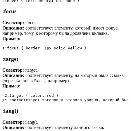
a:hover { text-decoration: none }
:focus
Селектор:
:focus.
Описание:
соответствует элементу, который имеет фокус,
например, тому, к которому была добавлена вкладка.
Пример:
a:focus { border: 1px solid yellow }
:target
Селектор:
:target.
Описание:
соответствует элементу, на который была ссылка
(через <a href=»#x»…, например).
Пример:
h2:target { color: red }

/* соответствует заголовку второго уровня, который был 
:lang()
Селектор:
:lang().
Описание:
соответствует элементу данного языка.