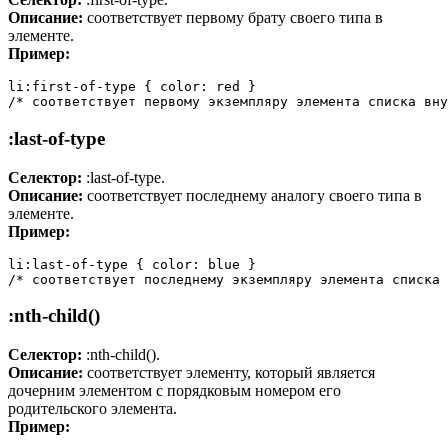
Описание:
соответствует первому брату своего типа в
элементе.
Пример:
li:first-of-type { color: red }

/* соответствует первому экземпляру элемента списка вну
:last-of-type
Селектор:
:last-of-type.
Описание:
соответствует последнему аналогу своего типа в
элементе.
Пример:
li:last-of-type { color: blue }

/* соответствует последнему экземпляру элемента списка 
:nth-child()
Селектор:
:nth-child().
Описание:
соответствует элементу, который является
дочерним элементом с порядковым номером его
родительского элемента.
Пример: