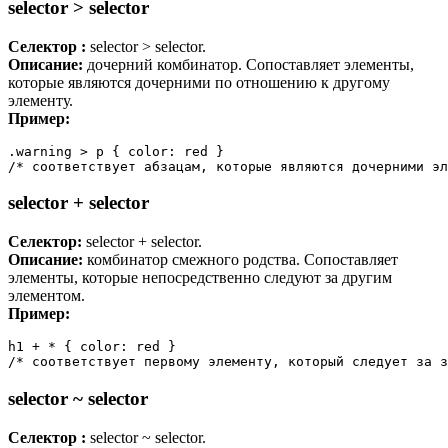
selector > selector
Селектор :
selector > selector.
Описание:
дочерний комбинатор. Сопоставляет элементы,
которые являются дочерними по отношению к другому
элементу.
Пример:
.warning > p { color: red }

/* соответствует абзацам, которые являются дочерними эл
selector + selector
Селектор:
selector + selector.
Описание:
комбинатор смежного родства. Сопоставляет
элементы, которые непосредственно следуют за другим
элементом.
Пример:
h1 + * { color: red }

/* соответствует первому элементу, который следует за з
selector ~ selector
Селектор :
selector ~ selector.