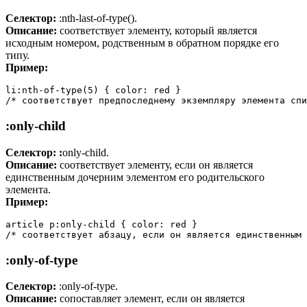
Селектор:
:nth-last-of-type().
Описание:
соответствует элементу, который является
исходным номером, родственным в обратном порядке его
типу.
Пример:
li:nth-of-type(5) { color: red }

/* соответствует предпоследнему экземпляру элемента спи
:only-child
Селектор: :
only-child.
Описание:
соответствует элементу, если он является
единственным дочерним элементом его родительского
элемента.
Пример:
article p:only-child { color: red }

/* соответствует абзацу, если он является единственным 
:only-of-type
Селектор:
:only-of-type.
Описание:
сопоставляет элемент, если он является