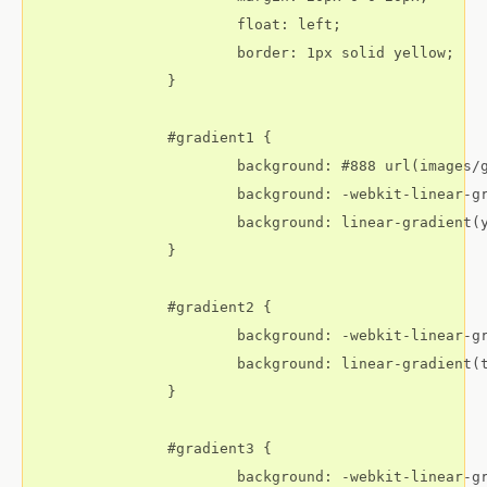
			float: left;

			border: 1px solid yellow;

		}

		#gradient1 {

			background: #888 url(images/gradientLinear.jpg) repeat-x; /* Фоновые изображения можно использовать для браузеров, которые не способны создавать градиенты */

			background: -webkit-linear-gradient(yellow, red); /* Резервное копирование для основных браузеров, которые все еще могут обрабатывать градиенты */

			background: linear-gradient(yellow, red); /* Стандарт CSS3 */

		}

		#gradient2 {

			background: -webkit-linear-gradient(right, yellow, red);

			background: linear-gradient(to right, yellow, red);

		}

		#gradient3 {

			background: -webkit-linear-gradient(bottom right, yellow, red);
