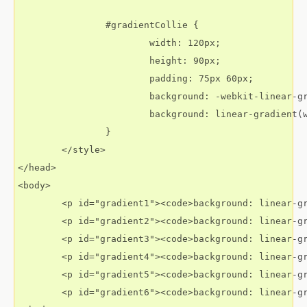
		#gradientCollie {

			width: 120px;

			height: 90px;

			padding: 75px 60px;

			background: -webkit-linear-gradient(white, #06c);

			background: linear-gradient(white, #06c);

		}

	</style>

</head>

<body>

	<p id="gradient1"><code>background: linear-gradient(yellow, red);</code></p>

	<p id="gradient2"><code>background: linear-gradient(to right, yellow, red);</code></p>

	<p id="gradient3"><code>background: linear-gradient(to bottom right, yellow, red);</code></p>

	<p id="gradient4"><code>background: linear-gradient(20deg, yellow, red);</code></p>

	<p id="gradient5"><code>background: linear-gradient(hsl(0,100%,50%), hsl(60,100%,50%), hsl(120,100%,50%), hsl(180,100%,50%), hsl(240,100%,50%), hsl(300,100%,50%));</code></p>

	<p id="gradient6"><code>background: linear-gradient(135deg, hsl(36,100%,50%) 10%, hsl(72,100%,50%) 60%, white 90%);</code></p>
