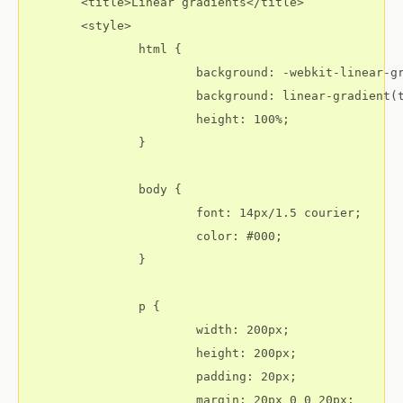
	<title>Linear gradients</title>

	<style>

		html {

			background: -webkit-linear-gradient(left, yellow, red);

			background: linear-gradient(to left, yellow, red);

			height: 100%;

		}

		body {

			font: 14px/1.5 courier;

			color: #000;

		}

		p {

			width: 200px;

			height: 200px;

			padding: 20px;

			margin: 20px 0 0 20px;
