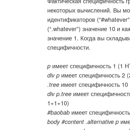
Фактическая специфичность г
некоторых вычислений. Вы мо
идентификаторов (“#whatever”
(“.whatever”) значение 10 и к
значение 1. Когда вы складыв
специфичности.
p
имеет специфичность 1 (1 H
div p
имеет специфичность 2 (2
.tree
имеет специфичность 10 (
div p.tree
имеет специфичность
1+1+10)
#baobab
имеет специфичность 
body #content .alternative p
име