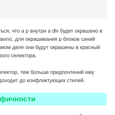
ся, что a p внутри a div будет окрашено в
равило, для окрашивания p блоков синий
самом деле они будут окрашены в красный
вого селектора.
селектор, тем больше предпочтений ему
 доходит до конфликтующих стилей.
ифичности