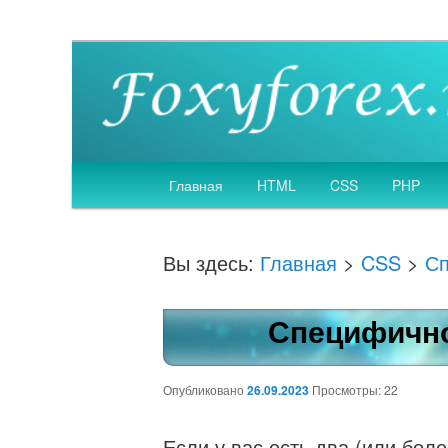
Создание, SEO оптимизация и продвижение
Веб дизайн и разр
Главное
Главная
HTML
CSS
PHP
Перейти
меню
к
Вы здесь:
Главная
>
CSS
>
Сп
основному
Специфичн
содержимому
Опубликовано
26.09.2023
Просмотры: 22
Если у вас есть два (или бо