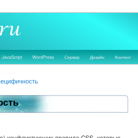
 сайтов, разработка дизайна сайтов, HTML, CSS, JavaScript, PHP
аботка сайтов
JavaScript
WordPress
Сервер
Дизайн
Контент
ецифичность
ость
лее) конфликтующих правила CSS, которые