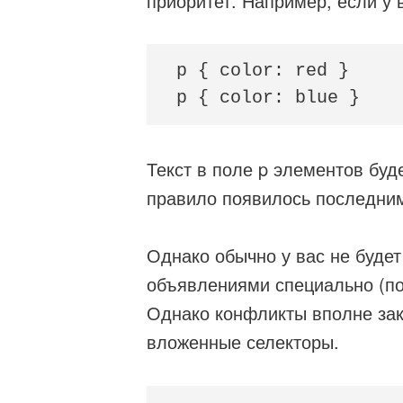
приоритет. Например, если у 
p { color: red }

p { color: blue }
Текст в поле p элементов буде
правило появилось последни
Однако обычно у вас не буде
объявлениями специально (пот
Однако конфликты вполне зак
вложенные селекторы.