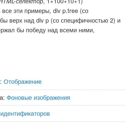
 HTML-селектор
, 1+100+10+1)
все эти примеры, div p.tree (со
ы верх над div p (со специфичностью 2) и
одержал бы победу над всеми ними,
а:
Отображение
а:
Фоновые изображения
 идентификаторов