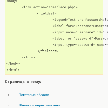
<body>

	<form action="someplace.php">

		<fieldset>

			<legend>Text and Password</legend>

			<label for="username">Username:</label>

			<input name="username" id="username" value="Some Text">

			<label for="password">Password:</label>

			<input type="password" name="password" id="password" value="Password">

		</fieldset>

	</form>

</body>

</html>
Страницы в тему:
Текстовые области
Флажки и переключатели