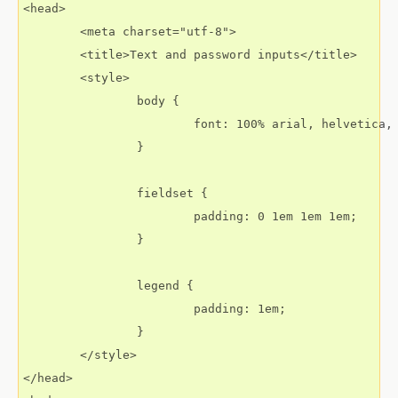
<head>

	<meta charset="utf-8">

	<title>Text and password inputs</title>

	<style>

		body {

			font: 100% arial, helvetica, sans-serif;

		}

		fieldset {

			padding: 0 1em 1em 1em;

		}

		legend {

			padding: 1em;

		}

	</style>

</head>
