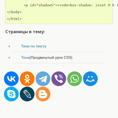
	<p id="shadow5"><code>box-shadow: inset 0 0 10px 0 rgba(0,0,0,.4);</code></p>

</body>

</html>
Страницы в тему:
Тени по тексту
Тени
(Продвинутый урок CSS)