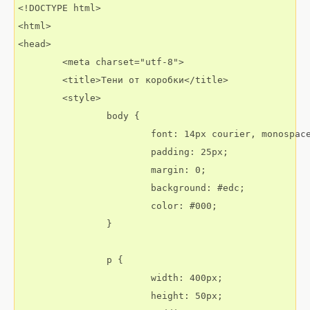
<!DOCTYPE html>

<html>

<head>

	<meta charset="utf-8">

	<title>Тени от коробки</title>

	<style>

		body {

			font: 14px courier, monospace;

			padding: 25px;

			margin: 0;

			background: #edc;

			color: #000;

		}

		p {

			width: 400px;

			height: 50px;
