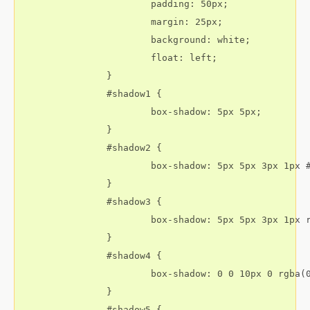
			padding: 50px;

			margin: 25px;

			background: white;

			float: left;

		}

		#shadow1 {

			box-shadow: 5px 5px;

		}

		#shadow2 {

			box-shadow: 5px 5px 3px 1px #999;

		}

		#shadow3 {

			box-shadow: 5px 5px 3px 1px rgba(0,0,0,.4);

		}

		#shadow4 {

			box-shadow: 0 0 10px 0 rgba(0,0,0,.4);

		}

		#shadow5 {
