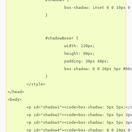
			box-shadow: inset 0 0 10px 0 rgba(0,0,0,.4);

		}

		#shadowBoxer {

			width: 120px;

			height: 90px;

			padding: 30px 40px;

			box-shadow: 0 0 20px 5px #06c;

		}

	</style>

</head>

<body>

	<p id="shadow1"><code>box-shadow: 5px 5px;</code></p>

	<p id="shadow2"><code>box-shadow: 5px 5px 3px 1px #999;</code></p>

	<p id="shadow3"><code>box-shadow: 5px 5px 3px 1px rgba(0,0,0,.4);</code></p>

	<p id="shadow4"><code>box-shadow: 0 0 10px 0 rgba(0,0,0,.4);</code></p>
