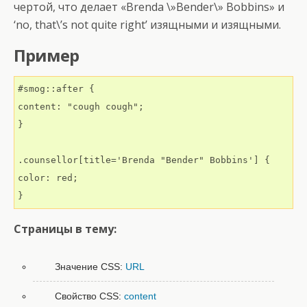
чертой, что делает «Brenda \»Bender\» Bobbins» и
‘no, that\’s not quite right’ изящными и изящными.
Пример
#smog::after {

content: "cough cough";

}

.counsellor[title='Brenda "Bender" Bobbins'] {

color: red;

}
Страницы в тему:
Значение CSS:
URL
Свойство CSS:
content