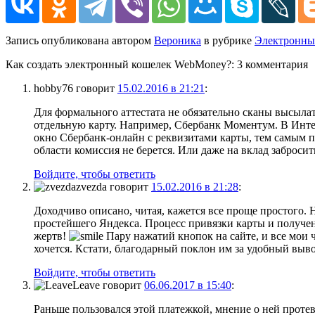
Запись опубликована автором
Вероника
в рубрике
Электронны
Как создать электронный кошелек WebMoney?
: 3 комментария
hobby76
говорит
15.02.2016 в 21:21
:
Для формального аттестата не обязательно сканы высылат
отдельную карту. Например, Сбербанк Моментум. В Интерн
окно Сбербанк-онлайн с реквизитами карты, тем самым п
области комиссия не берется. Или даже на вклад забросит
Войдите, чтобы ответить
zvezda
говорит
15.02.2016 в 21:28
:
Доходчиво описано, читая, кажется все проще простого. 
простейшего Яндекса. Процесс привязки карты и получени
жертв!
Пару нажатий кнопок на сайте, и все мои 
хочется. Кстати, благодарный поклон им за удобный выв
Войдите, чтобы ответить
Leave
говорит
06.06.2017 в 15:40
:
Раньше пользовался этой платежкой, мнение о ней проте