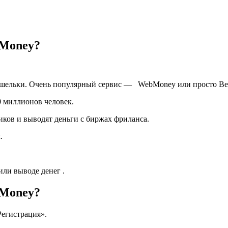
bMoney?
 кошельки. Очень популярный сервис ― WebMoney или просто В
0 миллионов человек.
ков и выводят деньги с биржах фриланса.
.
ли выводе денег .
bMoney?
егистрация».