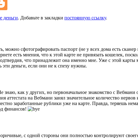
е деньги
. Добавьте в закладки
постоянную ссылку
.
ь, можно сфотографировать паспорт (не у всех дома есть сканер
ете есть мнения, что к этой карте не привязать кошелек, поск
одтвердив, что принадлежит она именно мне. Уже с этой карты
ь эти деньги, если они не к спеху нужны.
Не знаю, как у других, но первоначальное знакомство с Вебмани 
я аттестата на Вебмани занял значительное количество нервов и
честно заработанные рублики уже на карте. Правда, теряешь не
од финансов!
воричивые, с одной стороны они полностью контролируют своего