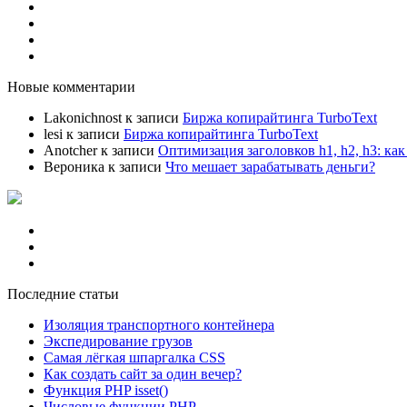
Регистрация
Вход на сайт
Вспомнить пароль
Профиль/Аватар
Новые комментарии
Lakonichnost
к записи
Биржа копирайтинга TurboText
lesi
к записи
Биржа копирайтинга TurboText
Anotcher
к записи
Оптимизация заголовков h1, h2, h3: ка
Вероника
к записи
Что мешает зарабатывать деньги?
Главная
Карта сайта
Политика конфиденциальности
Последние статьи
Изоляция транспортного контейнера
Экспедирование грузов
Самая лёгкая шпаргалка CSS
Как создать сайт за один вечер?
Функция PHP isset()
Числовые функции PHP