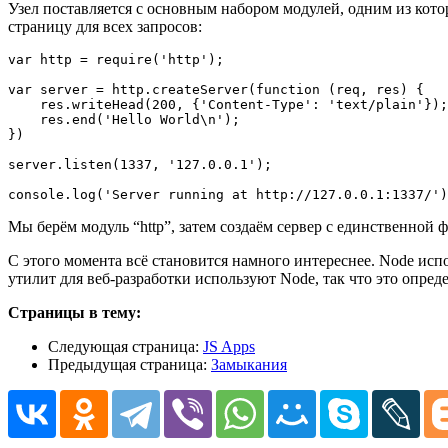
Узел поставляется с основным набором модулей, одним из кото
страницу для всех запросов:
var http = require('http');

var server = http.createServer(function (req, res) {

    res.writeHead(200, {'Content-Type': 'text/plain'});

    res.end('Hello World\n');

})

server.listen(1337, '127.0.0.1');

console.log('Server running at http://127.0.0.1:1337/')
Мы берём модуль “http”, затем создаём сервер с единственной ф
С этого момента всё становится намного интереснее. Node испо
утилит для веб-разработки используют Node, так что это опреде
Страницы в тему:
Следующая страница:
JS Apps
Предыдущая страница:
Замыкания