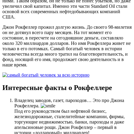
ними. Таким образом, он не только не понес убытков, но даже
увеличил свой капитал. Именно эти части Standard Oil стали
основой всех современных нефтедобывающих компаний
США.
Джон Рокфеллер прожил долгую жизнь. До своего 98-милетия
он не дотянул всего пару месяцев. На тот момент его
состояние, в пересчете на сегодняшние деньги, составляло
около 320 миллиардов долларов. Но имя Рокфеллера живет не
только в его потомках. Самый богатый человек в истории
человечества всегда много тратил на благотворительность, и
фонд, носящий его имя, продолжает свою деятельность и в
наше время.
Интересные факты о Рокфеллере
Владелец заводов, газет, пароходов… Это про Джона
Рокфеллера.
Под его руководством был нефтяной бизнес,
железнодорожные, сталелитейные компании, фирмы,
торгующие недвижимостью, банки, пароходы и даже
апельсиновые рощи. Джон Рокфеллер – первый в
истории «долларовый» миллиардер!