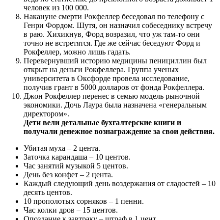
человек из 100 000.
Накануне смерти Рокфеллер беседовал по телефону с
Генри Фордом. Шутя, он назначил собеседнику встречу
в раю. Хихикнув, Форд возразил, что уж там-то они
точно не встретятся. Где же сейчас беседуют Форд и
Рокфеллер, можно лишь гадать.
Перевернувший историю медицины пенициллин был
открыт на деньги Рокфеллера. Группа ученых
университета в Оксфорде провела исследование,
получив грант в 5000 долларов от фонда Рокфеллера.
Джон Рокфеллер перенес в семью модель рыночной
экономики. Дочь Лаура была назначена «генеральным
директором».
Дети вели детальные бухгалтерские книги и
получали денежное вознаграждение за свои действия.
Убитая муха – 2 цента.
Заточка карандаша – 10 центов.
Час занятий музыкой 5 центов.
День без конфет – 2 цента.
Каждый следующий день воздержания от сладостей – 10
десять центов.
10 прополотых сорняков – 1 пенни.
Час колки дров – 15 центов.
Опоздание к завтраку – штраф в 1 цент.