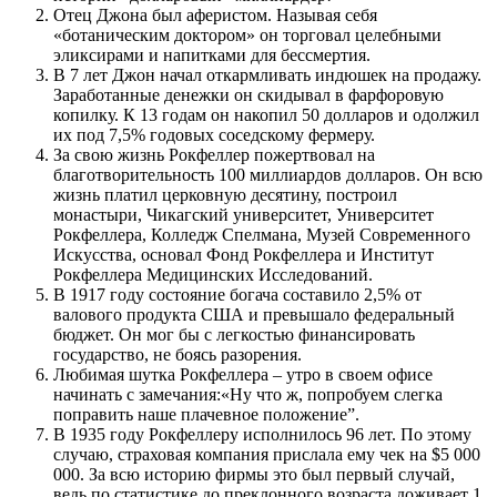
Отец Джона был аферистом. Называя себя
«ботаническим доктором» он торговал целебными
эликсирами и напитками для бессмертия.
В 7 лет Джон начал откармливать индюшек на продажу.
Заработанные денежки он скидывал в фарфоровую
копилку. К 13 годам он накопил 50 долларов и одолжил
их под 7,5% годовых соседскому фермеру.
За свою жизнь Рокфеллер пожертвовал на
благотворительность 100 миллиардов долларов. Он всю
жизнь платил церковную десятину, построил
монастыри, Чикагский университет, Университет
Рокфеллера, Колледж Спелмана, Музей Современного
Искусства, основал Фонд Рокфеллера и Институт
Рокфеллера Медицинских Исследований.
В 1917 году состояние богача составило 2,5% от
валового продукта США и превышало федеральный
бюджет. Он мог бы с легкостью финансировать
государство, не боясь разорения.
Любимая шутка Рокфеллера – утро в своем офисе
начинать с замечания:«Ну что ж, попробуем слегка
поправить наше плачевное положение”.
В 1935 году Рокфеллеру исполнилось 96 лет. По этому
случаю, страховая компания прислала ему чек на $5 000
000. За всю историю фирмы это был первый случай,
ведь по статистике до преклонного возраста доживает 1