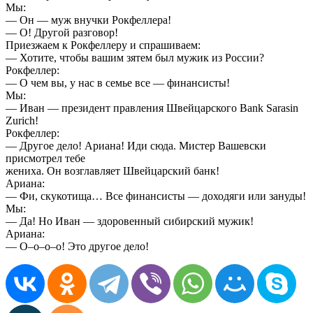
Мы:
— Он — муж внучки Рокфеллера!
— О! Другой разговор!
Приезжаем к Рокфеллеру и спрашиваем:
— Хотите, чтобы вашим зятем был мужик из России?
Рокфеллер:
— О чем вы, у нас в семье все — финансисты!
Мы:
— Иван — президент правления Швейцарского Bank Sarasin
Zurich!
Рокфеллер:
— Другое дело! Ариана! Иди сюда. Мистер Вашевски
присмотрел тебе
жениха. Он возглавляет Швейцарский банк!
Ариана:
— Фи, скукотища… Все финансисты — доходяги или зануды!
Мы:
— Да! Но Иван — здоровенный сибирский мужик!
Ариана:
— О–о–о–о! Это другое дело!