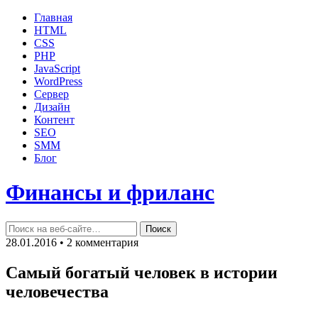
Главная
HTML
CSS
PHP
JavaScript
WordPress
Сервер
Дизайн
Контент
SEO
SMM
Блог
Финансы и фриланс
28.01.2016 • 2 комментария
Самый богатый человек в истории
человечества