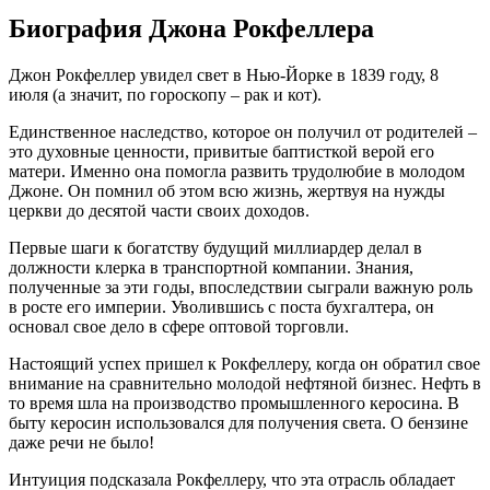
Биография Джона Рокфеллера
Джон Рокфеллер увидел свет в Нью-Йорке в 1839 году, 8
июля (а значит, по гороскопу – рак и кот).
Единственное наследство, которое он получил от родителей –
это духовные ценности, привитые баптисткой верой его
матери. Именно она помогла развить трудолюбие в молодом
Джоне. Он помнил об этом всю жизнь, жертвуя на нужды
церкви до десятой части своих доходов.
Первые шаги к богатству будущий миллиардер делал в
должности клерка в транспортной компании. Знания,
полученные за эти годы, впоследствии сыграли важную роль
в росте его империи. Уволившись с поста бухгалтера, он
основал свое дело в сфере оптовой торговли.
Настоящий успех пришел к Рокфеллеру, когда он обратил свое
внимание на сравнительно молодой нефтяной бизнес. Нефть в
то время шла на производство промышленного керосина. В
быту керосин использовался для получения света. О бензине
даже речи не было!
Интуиция подсказала Рокфеллеру, что эта отрасль обладает