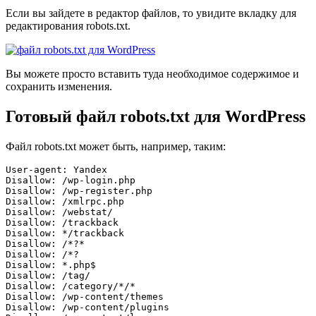
Если вы зайдете в редактор файлов, то увидите вкладку для
редактирования robots.txt.
Вы можете просто вставить туда необходимое содержимое и
сохранить изменения.
Готовый файл robots.txt для WordPress
Файл robots.txt может быть, например, таким:
User-agent: Yandex

Disallow: /wp-login.php

Disallow: /wp-register.php

Disallow: /xmlrpc.php

Disallow: /webstat/

Disallow: /trackback

Disallow: */trackback

Disallow: /*?*

Disallow: /*?

Disallow: *.php$  

Disallow: /tag/   

Disallow: /category/*/*

Disallow: /wp-content/themes

Disallow: /wp-content/plugins
