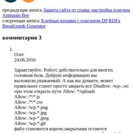
предыдущая запись
Защита сайта от спама: настройка плагина
Antispam Bee
следующая запись
Хлебные крошки с плагином DP RDFa
Breadcrumb Generator
комментария 3
Олег
24.06.2016
Здравствуйте. Роботс действительно для многих
головная боль. Добрую информацию вы
выложили,уважаемый. А как вы думаете, может
правильнее станет просто закрыть все Disallow: /wp-, но
при этом открыть пути Allow: */uploads
Allow: /*/*.js
Allow: /*/*.css
Allow: /wp-*.png
Allow: /wp-*.jpg
Allow: /wp-*.jpeg
Allow: /wp-*.gif
файл становится короче,закрытыми остаются