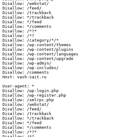
Disallow: /webstat/

Disallow: /feed/

Disallow: /trackback

Disallow: */trackback

Disallow: */feed

Disallow: */comments

Disallow: /*?*

Disallow: /*?

Disallow: /category/*/*

Disallow: /wp-content/themes

Disallow: /wp-content/plugins

Disallow: /wp-content/languages

Disallow: /wp-content/upgrade

Disallow: /wp-admin/

Disallow: /wp-includes/

Disallow: /comments

Host: vash-sait.ru

User-agent: *

Disallow: /wp-login.php

Disallow: /wp-register.php

Disallow: /xmlrpc.php

Disallow: /webstat/

Disallow: /feed/

Disallow: /trackback

Disallow: */trackback

Disallow: */feed

Disallow: */comments

Disallow: /*?*

Disallow: /*?
