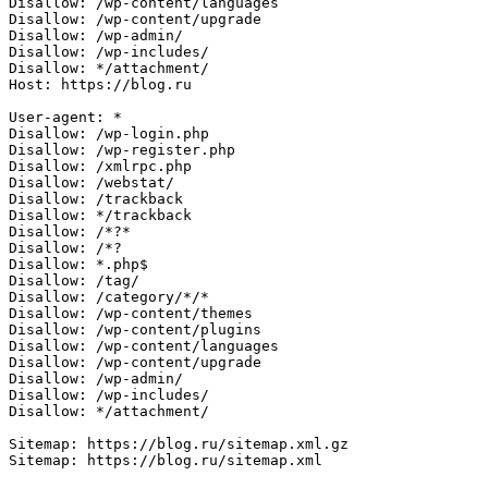
Disallow: /wp-content/languages

Disallow: /wp-content/upgrade

Disallow: /wp-admin/

Disallow: /wp-includes/

Disallow: */attachment/

Host: https://blog.ru

User-agent: *

Disallow: /wp-login.php

Disallow: /wp-register.php

Disallow: /xmlrpc.php

Disallow: /webstat/

Disallow: /trackback

Disallow: */trackback

Disallow: /*?*

Disallow: /*?

Disallow: *.php$  

Disallow: /tag/   

Disallow: /category/*/*

Disallow: /wp-content/themes

Disallow: /wp-content/plugins

Disallow: /wp-content/languages

Disallow: /wp-content/upgrade

Disallow: /wp-admin/

Disallow: /wp-includes/

Disallow: */attachment/

Sitemap: https://blog.ru/sitemap.xml.gz

Sitemap: https://blog.ru/sitemap.xml