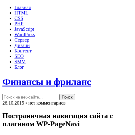
Главная
HTML
CSS
PHP
JavaScript
WordPress
Сервер
Дизайн
Контент
SEO
SMM
Блог
Финансы и фриланс
26.10.2015 • нет комментариев
Постраничная навигация сайта с
плагином WP-PageNavi