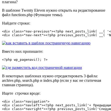
плагина?
В шаблоне Twenty Eleven нужно открыть на редактирование
файл functions.php (Функции темы).
Найдите строки:
<div class="nav-previous"><?php next_posts_link( __( '<
<div class="nav-next"><?php previous_posts_link( __( 'N
Вместо них пропишите:
<?php wp_pagenavi(); ?>
В некоторых шаблонах нужно отредактировать 3 файла:
archive.php, search.php и index.php (если у вас не статичная
главная страница).
Ищете строчки вроде:
<div class="navigation">

<div class="navleft"><?php next_posts_link('« Предыдущи
<div class="navright"><?php previous_posts_link('Следую