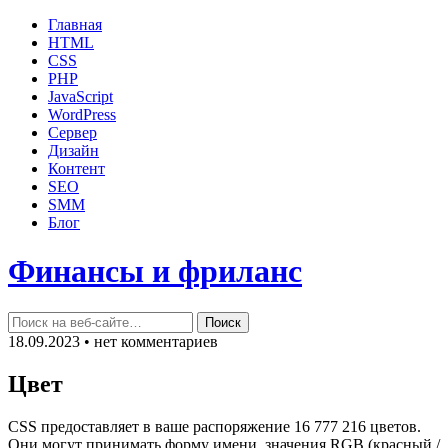
Главная
HTML
CSS
PHP
JavaScript
WordPress
Сервер
Дизайн
Контент
SEO
SMM
Блог
Финансы и фриланс
18.09.2023 • нет комментариев
Цвет
CSS предоставляет в ваше распоряжение 16 777 216 цветов.
Они могут принимать форму имени, значения RGB (красный /