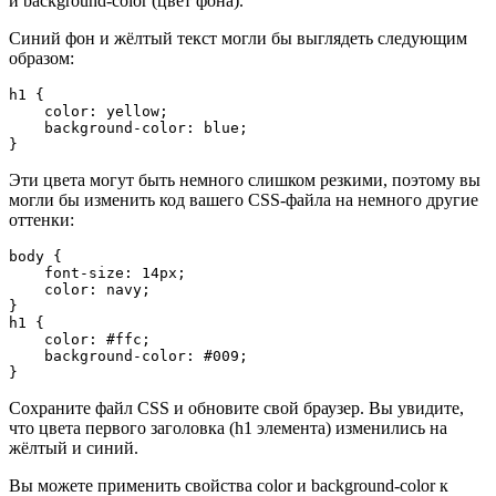
и background-color (цвет фона).
Синий фон и жёлтый текст могли бы выглядеть следующим
образом:
h1 {

    color: yellow;

    background-color: blue;

}
Эти цвета могут быть немного слишком резкими, поэтому вы
могли бы изменить код вашего CSS-файла на немного другие
оттенки:
body {

    font-size: 14px;

    color: navy;

}

h1 {

    color: #ffc;

    background-color: #009;

}
Сохраните файл CSS и обновите свой браузер. Вы увидите,
что цвета первого заголовка (h1 элемента) изменились на
жёлтый и синий.
Вы можете применить свойства color и background-color к