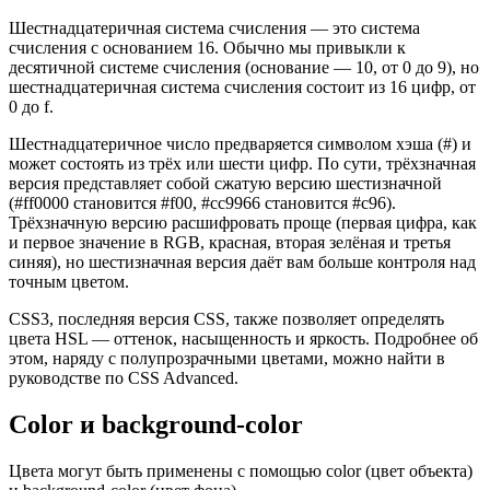
Шестнадцатеричная система счисления — это система
счисления с основанием 16. Обычно мы привыкли к
десятичной системе счисления (основание — 10, от 0 до 9), но
шестнадцатеричная система счисления состоит из 16 цифр, от
0 до f.
Шестнадцатеричное число предваряется символом хэша (#) и
может состоять из трёх или шести цифр. По сути, трёхзначная
версия представляет собой сжатую версию шестизначной
(#ff0000 становится #f00, #cc9966 становится #c96).
Трёхзначную версию расшифровать проще (первая цифра, как
и первое значение в RGB, красная, вторая зелёная и третья
синяя), но шестизначная версия даёт вам больше контроля над
точным цветом.
CSS3, последняя версия CSS, также позволяет определять
цвета HSL — оттенок, насыщенность и яркость. Подробнее об
этом, наряду с полупрозрачными цветами, можно найти в
руководстве по CSS Advanced.
Color и background-color
Цвета могут быть применены с помощью color (цвет объекта)