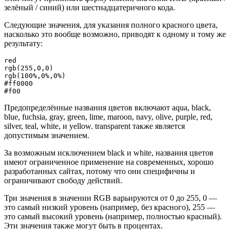
зелёный / синий) или шестнадцатеричного кода.
Следующие значения, для указания полного красного цвета,
насколько это вообще возможно, приводят к одному и тому же
результату:
red

rgb(255,0,0)

rgb(100%,0%,0%)

#ff0000

#f00
Предопределённые названия цветов включают aqua, black,
blue, fuchsia, gray, green, lime, maroon, navy, olive, purple, red,
silver, teal, white, и yellow. transparent также является
допустимым значением.
За возможным исключением black и white, названия цветов
имеют ограниченное применение на современных, хорошо
разработанных сайтах, потому что они специфичны и
ограничивают свободу действий.
Три значения в значении RGB варьируются от 0 до 255, 0 —
это самый низкий уровень (например, без красного), 255 —
это самый высокий уровень (например, полностью красный).
Эти значения также могут быть в процентах.