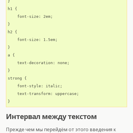
}

h1 {

    font-size: 2em;

}

h2 {

    font-size: 1.5em;

}

a {

    text-decoration: none;

}

strong {

    font-style: italic;

    text-transform: uppercase;

}
Интервал между текстом
Прежде чем мы перейдём от этого введения к