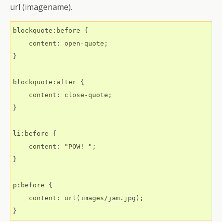
url (imagename).
blockquote:before {

    content: open-quote;

}

blockquote:after {

    content: close-quote;

}

li:before {

    content: "POW! ";

}

p:before {

    content: url(images/jam.jpg);

}