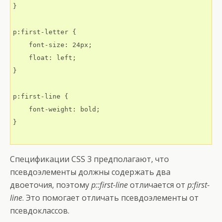
}

p:first-letter {

    font-size: 24px;

    float: left;

}

p:first-line {

    font-weight: bold;

}

Спецификации CSS 3 предполагают, что
псевдоэлементы должны содержать два
двоеточия, поэтому
p::first-line
отличается от
p:first-
line
. Это помогает отличать псевдоэлементы от
псевдоклассов.