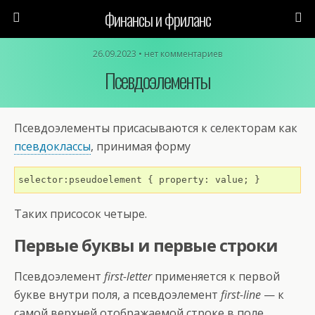
Финансы и фриланс
26.09.2023 • нет комментариев
Псевдоэлементы
Псевдоэлементы присасываются к селекторам как
псевдоклассы
, принимая форму
selector:pseudoelement { property: value; }
Таких присосок четыре.
Первые буквы и первые строки
Псевдоэлемент
first-letter
применяется к первой
букве внутри поля, а псевдоэлемент
first-line
— к
самой верхней отображаемой строке в поле.