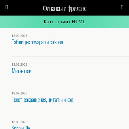
Финансы и фриланс
Категории ›
HTML
18.09.2023
Таблицы: rowspan и colspan
18.09.2023
Мета-теги
18.09.2023
Текст: сокращения, цитаты и код
18.09.2023
Span и Div