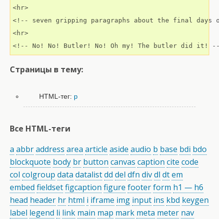
<hr>

<!-- seven gripping paragraphs about the final days o
<hr>

<!-- No! No! Butler! No! Oh my! The butler did it! -
Страницы в тему:
HTML-тег:
p
Все HTML-теги
a
abbr
address
area
article
aside
audio
b
base
bdi
bdo
blockquote
body
br
button
canvas
caption
cite
code
col
colgroup
data
datalist
dd
del
dfn
div
dl
dt
em
embed
fieldset
figcaption
figure
footer
form
h1 — h6
head
header
hr
html
i
iframe
img
input
ins
kbd
keygen
label
legend
li
link
main
map
mark
meta
meter
nav