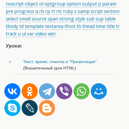
noscript
object
ol
optgroup
option
output
p
param
pre
progress
q
rb
rp
rt
rtc
ruby
s
samp
script
section
select
small
source
span
strong
style
sub
sup
table
tbody
td
template
textarea
tfoot
th
thead
time
title
tr
track
u
ul
var
video
wbr
Уроки:
Текст: время, отметка и “Презентация”
(Внушительный урок HTML)