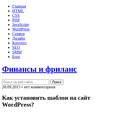
Главная
HTML
CSS
PHP
JavaScript
WordPress
Сервер
Дизайн
Контент
SEO
SMM
Блог
Финансы и фриланс
28.09.2015 • нет комментариев
Как установить шаблон на сайт
WordPress?