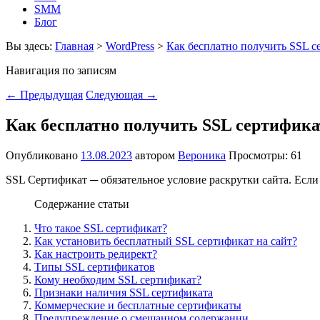
SMM
Блог
Вы здесь:
Главная
>
WordPress
>
Как бесплатно получить SSL с
Навигация по записям
←
Предыдущая
Следующая
→
Как бесплатно получить SSL сертифика
Опубликовано
13.08.2023
автором
Вероника
Просмотры: 61
SSL Сертификат ─ обязательное условие раскрутки сайта. Если
Содержание статьи
Что такое SSL сертификат?
Как установить бесплатный SSL сертификат на сайт?
Как настроить редирект?
Типы SSL сертификатов
Кому необходим SSL сертификат?
Признаки наличия SSL сертификата
Коммерческие и бесплатные сертификаты
Предупреждение о смешанном содержании