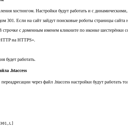
ления хостингом. Настройки будут работать и с динамическими,
дом 301. Если на сайт зайдут поисковые роботы страницы сайта 
 В строчке с доменным именем кликните по иконке шестерёнки 
 HTTP на HTTPS».
ия будет работать.
йла .htaccess
реадресации через файл .htaccess настройки будут работать то
301,L]