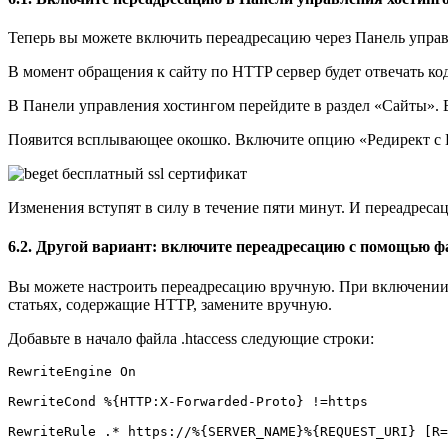
Теперь вы можете включить переадресацию через Панель управ
В момент обращения к сайту по HTTP сервер будет отвечать ко
В Панели управления хостингом перейдите в раздел «Сайты».
Появится всплывающее окошко. Включите опцию «Редирект с
Изменения вступят в силу в течение пяти минут. И переадресац
6.2. Другой вариант: включите переадресацию с помощью фа
Вы можете настроить переадресацию вручную. При включении пе
статьях, содержащие HTTP, замените вручную.
Добавьте в начало файла .htaccess следующие строки:
RewriteEngine On

RewriteCond %{HTTP:X-Forwarded-Proto} !=https

RewriteRule .* https://%{SERVER_NAME}%{REQUEST_URI} [R=