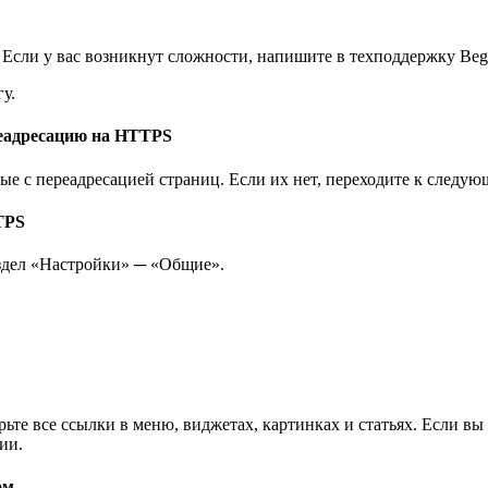
 Если у вас возникнут сложности, напишите в техподдержку Bege
у.
еадресацию на HTTPS
е с переадресацией страниц. Если их нет, переходите к следую
TPS
аздел «Настройки» ─ «Общие».
оверьте все ссылки в меню, виджетах, картинках и статьях. Если в
ии.
ом