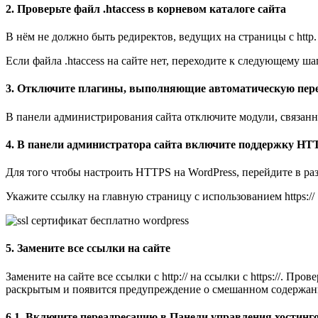
2. Проверьте файл .htaccess в корневом каталоге сайта
В нём не должно быть редиректов, ведущих на страницы с http.
Если файла .htaccess на сайте нет, переходите к следующему шаг
3. Отключите плагины, выполняющие автоматическую пер
В панели администрирования сайта отключите модули, связанны
4. В панели администратора сайта включите поддержку HT
Для того чтобы настроить HTTPS на WordPress, перейдите в р
Укажите ссылку на главную страницу с использованием https://
5. Замените все ссылки на сайте
Замените на сайте все ссылки с http:// на ссылки с https://. Пр
раскрытым и появится предупреждение о смешанном содержан
6.1. Включите переадресацию в Панели управления хостинг