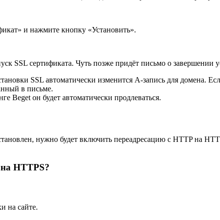
фикат» и нажмите кнопку «Установить».
ыпуск SSL сертификата. Чуть позже придёт письмо о завершении 
становки SSL автоматически изменится A-запись для домена. Есл
анный в письме.
нге Beget он будет автоматически продлеваться.
 установлен, нужно будет включить переадресацию с HTTP на HTT
P на HTTPS?
и на сайте.