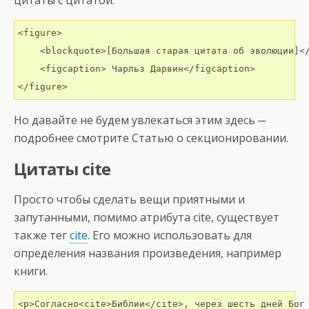
цитаты с цитатой:
<figure>

    <blockquote>[Большая старая цитата об эволюции]</
    <figcaption> Чарльз Дарвин</figcaption>

</figure>
Но давайте не будем увлекаться этим здесь ─
подробнее смотрите Статью о секционировании.
Цитаты cite
Просто чтобы сделать вещи приятными и
запутанными, помимо атрибута cite, существует
также тег
cite
. Его можно использовать для
определения названия произведения, например
книги.
<p>Согласно<cite>Библии</cite>, через шесть дней Бог