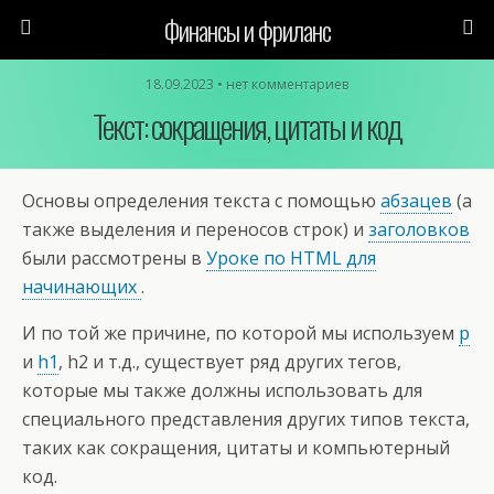
Финансы и фриланс
18.09.2023 • нет комментариев
Текст: сокращения, цитаты и код
Основы определения текста с помощью
абзацев
(а
также выделения и переносов строк) и
заголовков
были рассмотрены в
Уроке по HTML для
начинающих
.
И по той же причине, по которой мы используем
p
и
h1
, h2 и т.д., существует ряд других тегов,
которые мы также должны использовать для
специального представления других типов текста,
таких как сокращения, цитаты и компьютерный
код.