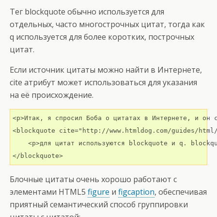
Тег blockquote обычно используется для
отдельных, часто многострочных цитат, тогда как
q используется для более коротких, построчных
цитат.
Если источник цитаты можно найти в Интернете,
cite атрибут может использоваться для указания
на её происхождение.
<p>Итак, я спросил Боба о цитатах в Интернете, и он с
<blockquote cite="http://www.htmldog.com/guides/html/
    <p>для цитат используются blockquote и q. blockqu
</blockquote>
Блочные цитаты очень хорошо работают с
элементами HTML5
figure
и
figcaption
, обеспечивая
приятный семантический способ группировки