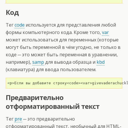
Код
Тег
code
используется для представления любой
формы компьютерного кода. Кроме того,
var
может использоваться для переменных (которые
могут быть переменной в чём угодно, не только в
коде ─ это может быть переменная в уравнении,
например),
samp
для вывода образца и
kbd
(клавиатура) для ввода пользователем.
<p>Если вы добавите строку<code><var>givevaderachuck
Предварительно
отформатированный текст
Тег
pre
─ это предварительно
отформатированный текст, необычный для HTML-