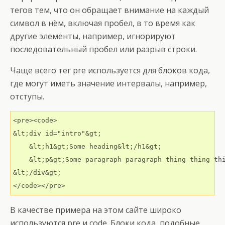
тегов тем, что он обращает внимание на каждый
символ в нём, включая пробел, в то время как
другие элементы, например, игнорируют
последовательный пробел или разрыв строки.
Чаще всего тег pre используется для блоков кода,
где могут иметь значение интервалы, например,
отступы.
<pre><code>

&lt;div id="intro"&gt;

    &lt;h1&gt;Some heading&lt;/h1&gt;

    &lt;p&gt;Some paragraph paragraph thing thing thi
&lt;/div&gt;

</code></pre>
В качестве примера на этом сайте широко
используются pre и code. Блоки кода, подобные