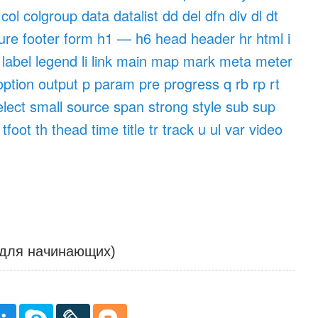
col
colgroup
data
datalist
dd
del
dfn
div
dl
dt
gure
footer
form
h1 — h6
head
header
hr
html
i
label
legend
li
link
main
map
mark
meta
meter
option
output
p
param
pre
progress
q
rb
rp
rt
elect
small
source
span
strong
style
sub
sup
tfoot
th
thead
time
title
tr
track
u
ul
var
video
 для начинающих)