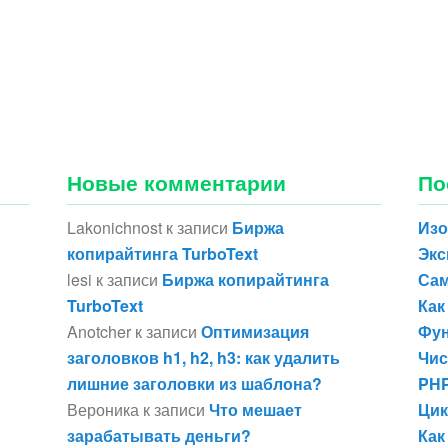
Новые комментарии
По
Lakonichnost
к записи
Биржа
Изо
копирайтинга TurboText
Экс
lesi
к записи
Биржа копирайтинга
Сам
TurboText
Как
Anotcher
к записи
Оптимизация
Фун
заголовков h1, h2, h3: как удалить
Чис
лишние заголовки из шаблона?
PHP
Вероника
к записи
Что мешает
Цик
зарабатывать деньги?
Как