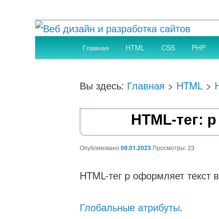
Создание, SEO оптимизация и продвижение
Главное
Главная
HTML
CSS
PHP
Перейти
меню
Веб дизайн и разр
к
Вы здесь:
Главная
>
HTML
>
основному
HTML-тег: p
содержимому
Опубликовано
09.01.2023
Просмотры: 23
HTML-тег p оформляет текст в
Глобальные атрибуты
.