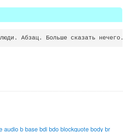
люди. Абзац. Больше сказать нечего.</
e
audio
b
base
bdi
bdo
blockquote
body
br