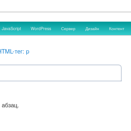
 сайтов, разработка дизайна сайтов, HTML, CSS, JavaScript, PHP
JavaScript
WordPress
Сервер
Дизайн
Контент
аботка сайтов
HTML-тег: p
 абзац.