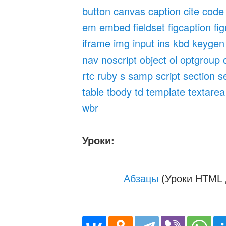
button
canvas
caption
cite
code
em
embed
fieldset
figcaption
fi
iframe
img
input
ins
kbd
keygen
nav
noscript
object
ol
optgroup
rtc
ruby
s
samp
script
section
s
table
tbody
td
template
textarea
wbr
Уроки:
Абзацы
(Уроки HTML