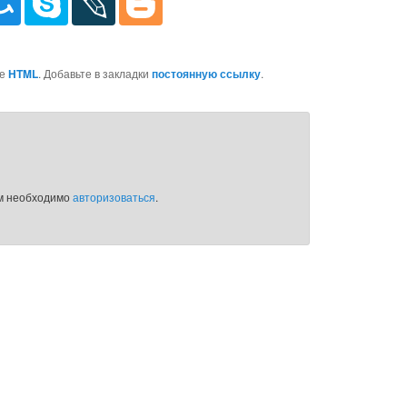
ке
HTML
. Добавьте в закладки
постоянную ссылку
.
ам необходимо
авторизоваться
.