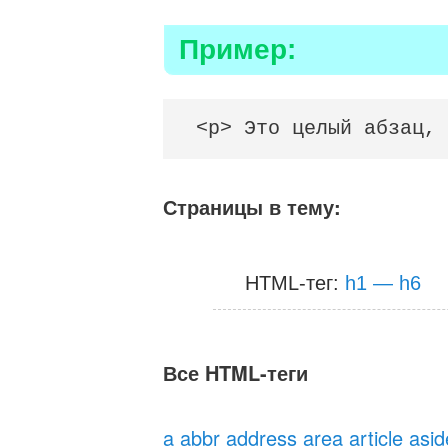
Пример:
<p> Это целый абзац, 
Страницы в тему:
HTML-тег:
h1 — h6
Все HTML-теги
a
abbr
address
area
article
asid