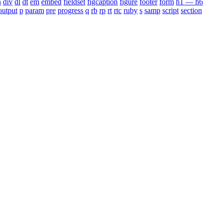
n
div
dl
dt
em
embed
fieldset
figcaption
figure
footer
form
h1 — h6
output
p
param
pre
progress
q
rb
rp
rt
rtc
ruby
s
samp
script
section