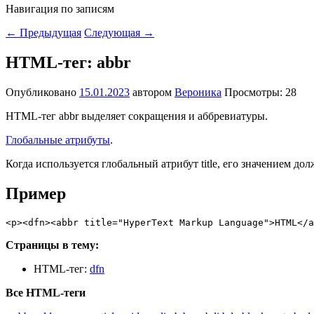
Навигация по записям
←
Предыдущая
Следующая
→
HTML-тег: abbr
Опубликовано
15.01.2023
автором
Вероника
Просмотры: 28
HTML-тег abbr выделяет сокращения и аббревиатуры.
Глобальные атрибуты
.
Когда используется глобальный атрибут title, его значением до
Пример
<p><dfn><abbr title="HyperText Markup Language">HTML</a
Страницы в тему:
HTML-тег:
dfn
Все HTML-теги