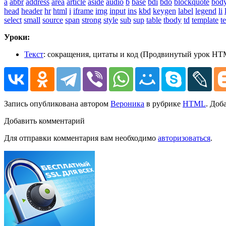
a
abbr
address
area
article
aside
audio
b
base
bdi
bdo
blockquote
bod
head
header
hr
html
i
iframe
img
input
ins
kbd
keygen
label
legend
li
select
small
source
span
strong
style
sub
sup
table
tbody
td
template
t
Уроки:
Текст
: сокращения, цитаты и код (Продвинутый урок HT
Запись опубликована автором
Вероника
в рубрике
HTML
. Доб
Добавить комментарий
Для отправки комментария вам необходимо
авторизоваться
.