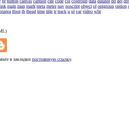
y
br
button
canvas
caption
cite
code
col
colgroup
data
datalist
dd
del
df
link
main
map
mark
meta
meter
nav
noscript
object
ol
optgroup
option
extarea
tfoot
th
thead
time
title
tr
track
u
ul
var
video
wbr
ML)
авьте в закладки
постоянную ссылку
.