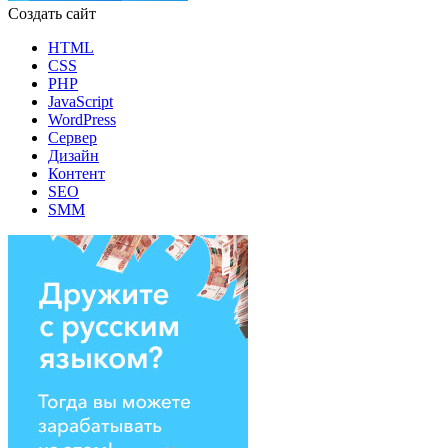
Создать сайт
HTML
CSS
PHP
JavaScript
WordPress
Сервер
Дизайн
Контент
SEO
SMM