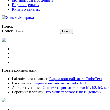
Мотиваторы про деньги
Видео о деньгах
Книги о деньгах
Поиск
Поиск
Регистрация
Вход на сайт
Вспомнить пароль
Профиль/Аватар
Новые комментарии
Lakonichnost
к записи
Биржа копирайтинга TurboText
lesi
к записи
Биржа копирайтинга TurboText
Anotcher
к записи
Оптимизация заголовков h1, h2, h3: ка
Вероника
к записи
Что мешает зарабатывать деньги?
Главная