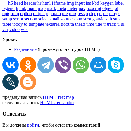
— h6
head
header
hr
html
i
iframe
img
input
ins
kbd
keygen
label
legend
li
link
main
map
mark
meta
meter
nav
noscript
object
ol
optgroup
option
output
p
param
pre
progress
q
rb
rp
rt
rtc
ruby
s
samp
script
section
select
small
source
span
strong
style
sub
sup
table
tbody
td
template
textarea
tfoot
th
thead
time
title
tr
track
u
ul
var
video
wbr
Уроки:
Разделение
(Промежуточный урок HTML)
предыдущая запись
HTML-тег: map
следующая запись
HTML-тег: audio
Ответить
Вы должны
войти
, чтобы оставить комментарий.