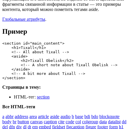
фрагменты связанной информации в статье — это примеры
контента, который можно пометить тегами aside.
Глобальные атрибуты
.
Пример
<section id="main_content">

    <h1>Tixall</h1>

    <!-- All about Tixall -->

    <aside>

        <h2>Tixall Obelisk</h2>

        <!-- A short note about Tixall Obelisk -->

    </aside>

    <!-- A bit more about Tixall -->

</section>
Страницы в тему:
HTML-тег:
section
Все HTML-теги
a
abbr
address
area
article
aside
audio
b
base
bdi
bdo
blockquote
body
br
button
canvas
caption
cite
code
col
colgroup
data
datalist
dd
del
dfn
div
dl
dt
em
embed
fieldset
figcaption
figure
footer
form
h1