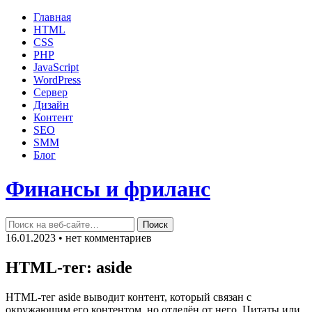
Главная
HTML
CSS
PHP
JavaScript
WordPress
Сервер
Дизайн
Контент
SEO
SMM
Блог
Финансы и фриланс
16.01.2023 • нет комментариев
HTML-тег: aside
HTML-тег aside выводит контент, который связан с
окружающим его контентом, но отделён от него. Цитаты или