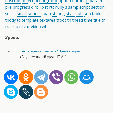
noscript
object
ol
optgroup
option
output
p
param
pre
progress
q
rb
rp
rt
rtc
ruby
s
samp
script
section
select
small
source
span
strong
style
sub
sup
table
tbody
td
template
textarea
tfoot
th
thead
time
title
tr
track
u
ul
var
video
wbr
Уроки:
Текст: время, метка и “Презентация”
(Внушительный урок HTML)