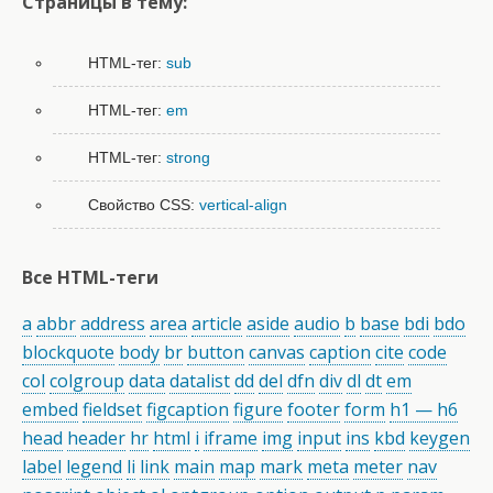
Страницы в тему:
HTML-тег:
sub
HTML-тег:
em
HTML-тег:
strong
Свойство CSS:
vertical-align
Все HTML-теги
a
abbr
address
area
article
aside
audio
b
base
bdi
bdo
blockquote
body
br
button
canvas
caption
cite
code
col
colgroup
data
datalist
dd
del
dfn
div
dl
dt
em
embed
fieldset
figcaption
figure
footer
form
h1 — h6
head
header
hr
html
i
iframe
img
input
ins
kbd
keygen
label
legend
li
link
main
map
mark
meta
meter
nav