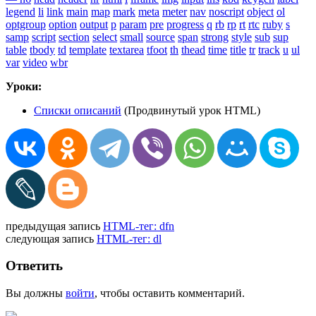
legend
li
link
main
map
mark
meta
meter
nav
noscript
object
ol
optgroup
option
output
p
param
pre
progress
q
rb
rp
rt
rtc
ruby
s
samp
script
section
select
small
source
span
strong
style
sub
sup
table
tbody
td
template
textarea
tfoot
th
thead
time
title
tr
track
u
ul
var
video
wbr
Уроки:
Списки описаний
(Продвинутый урок HTML)
предыдущая запись
HTML-тег: dfn
следующая запись
HTML-тег: dl
Ответить
Вы должны
войти
, чтобы оставить комментарий.