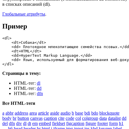
в списках описаний (dl).
Глобальные атрибуты
.
Пример
<dl>

    <dt>Собака</dt>

    <dd> Плотоядное млекопитающее семейства псовых.</dd
    <dt>HTML</dt>

    <dd>HyperText Markup Language.</dd>

    <dd> Язык, используемый для форматирования веб-доку
</dl>
Страницы в тему:
HTML-тег:
dl
HTML-тег:
dd
HTML-тег:
dfn
Все HTML-теги
a
abbr
address
area
article
aside
audio
b
base
bdi
bdo
blockquote
body
br
button
canvas
caption
cite
code
col
colgroup
data
datalist
dd
del
dfn
div
dl
dt
em
embed
fieldset
figcaption
figure
footer
form
h1
— h6
head
header
hr
html
i
iframe
img
input
ins
kbd
keygen
label