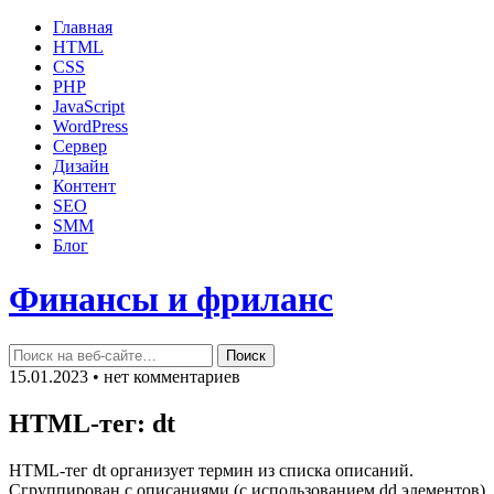
Главная
HTML
CSS
PHP
JavaScript
WordPress
Сервер
Дизайн
Контент
SEO
SMM
Блог
Финансы и фриланс
15.01.2023 • нет комментариев
HTML-тег: dt
HTML-тег dt организует термин из списка описаний.
Сгруппирован с описаниями (с использованием dd элементов)