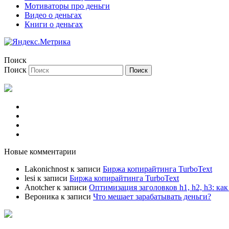
Мотиваторы про деньги
Видео о деньгах
Книги о деньгах
Поиск
Поиск
Регистрация
Вход на сайт
Вспомнить пароль
Профиль/Аватар
Новые комментарии
Lakonichnost
к записи
Биржа копирайтинга TurboText
lesi
к записи
Биржа копирайтинга TurboText
Anotcher
к записи
Оптимизация заголовков h1, h2, h3: ка
Вероника
к записи
Что мешает зарабатывать деньги?