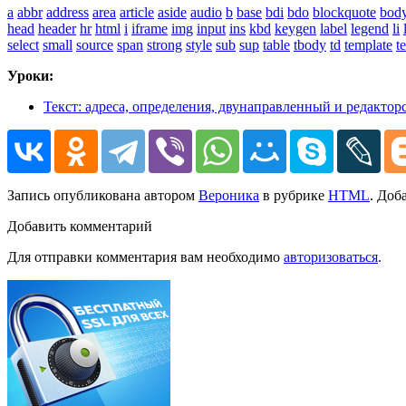
a
abbr
address
area
article
aside
audio
b
base
bdi
bdo
blockquote
bod
head
header
hr
html
i
iframe
img
input
ins
kbd
keygen
label
legend
li
select
small
source
span
strong
style
sub
sup
table
tbody
td
template
t
Уроки:
Текст: адреса, определения, двунаправленный и редактор
Запись опубликована автором
Вероника
в рубрике
HTML
. Доб
Добавить комментарий
Для отправки комментария вам необходимо
авторизоваться
.