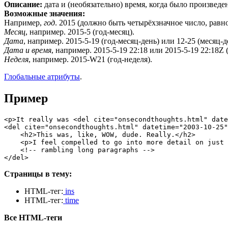
Описание:
дата и (необязательно) время, когда было произведе
Возможные значения:
Например,
год
. 2015 (должно быть четырёхзначное число, равн
Месяц
, например. 2015-5 (год-месяц).
Дата
, например. 2015-5-19 (год-месяц-день) или 12-25 (месяц-д
Дата и время
, например. 2015-5-19 22:18 или 2015-5-19 22:18Z
Неделя
, например. 2015-W21 (год-неделя).
Глобальные атрибуты
.
Пример
<p>It really was <del cite="onsecondthoughts.html" date
<del cite="onsecondthoughts.html" datetime="2003-10-25"
    <h2>This was, like, WOW, dude. Really.</h2>

    <p>I feel compelled to go into more detail on just 
    <!-- rambling long paragraphs -->

</del>
Страницы в тему:
HTML-тег:
ins
HTML-тег:
time
Все HTML-теги