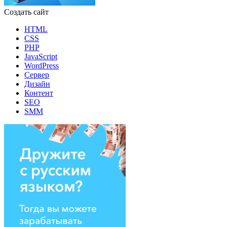
Создать сайт
HTML
CSS
PHP
JavaScript
WordPress
Сервер
Дизайн
Контент
SEO
SMM