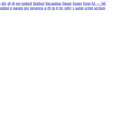
n
div
dl
dt
em
embed
fieldset
figcaption
figure
footer
form
h1 — h6
output
p
param
pre
progress
q
rb
rp
rt
rtc
ruby
s
samp
script
section