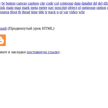
y
br
button
canvas
caption
cite
code
col
colgroup
data
datalist
dd
del
df
link
main
map
mark
meta
meter
nav
noscript
object
ol
optgroup
option
extarea
tfoot
th
thead
time
title
tr
track
u
ul
var
video
wbr
ский
(Продвинутый урок HTML)
авьте в закладки
постоянную ссылку
.