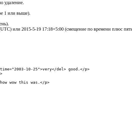
но удаление.
ое 1 или выше).
ень).
 (UTC) или 2015-5-19 17:18+5:00 (смещение по времени плюс пять
time="2003-10-25">very</del> good.</p>

>

how wow this was.</p>
