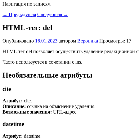
Навигация по записям
←
Предыдущая
Следующая
→
HTML-тег: del
Опубликовано
16.01.2023
автором
Вероника
Просмотры: 17
HTML-тег del позволяет осуществить удаление редакционной с
Часто используется в сочетании с ins.
Необязательные атрибуты
cite
Атрибут:
cite.
Описание:
ссылка на объяснение удаления.
Возможные значения:
URL-адрес.
datetime
Атрибут:
datetime.