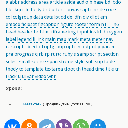
a
abbr
address
area
article
aside
audio
b
base
bdi
bdo
blockquote
body
br
button
canvas
caption
cite
code
col
colgroup
data
datalist
dd
del
dfn
div
dl
dt
em
embed
fieldset
figcaption
figure
footer
form
h1 — h6
head
header
hr
html
i
iframe
img
input
ins
kbd
keygen
label
legend
li
link
main
map
mark
meta
meter
nav
noscript
object
ol
optgroup
option
output
p
param
pre
progress
q
rb
rp
rt
rtc
ruby
s
samp
script
section
select
small
source
span
strong
style
sub
sup
table
tbody
td
template
textarea
tfoot
th
thead
time
title
tr
track
u
ul
var
video
wbr
Уроки:
Мета-теги
(Продвинутый урок HTML)