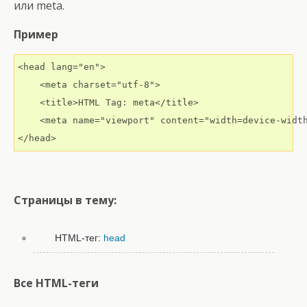
или meta.
Пример
<head lang="en">

    <meta charset="utf-8">

    <title>HTML Tag: meta</title>

    <meta name="viewport" content="width=device-width
</head>
Страницы в тему:
HTML-тег:
head
Все HTML-теги