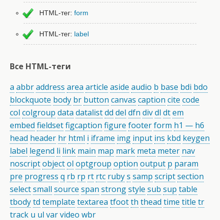
HTML-тег:
form
HTML-тег:
label
Все HTML-теги
a
abbr
address
area
article
aside
audio
b
base
bdi
bdo
blockquote
body
br
button
canvas
caption
cite
code
col
colgroup
data
datalist
dd
del
dfn
div
dl
dt
em
embed
fieldset
figcaption
figure
footer
form
h1 — h6
head
header
hr
html
i
iframe
img
input
ins
kbd
keygen
label
legend
li
link
main
map
mark
meta
meter
nav
noscript
object
ol
optgroup
option
output
p
param
pre
progress
q
rb
rp
rt
rtc
ruby
s
samp
script
section
select
small
source
span
strong
style
sub
sup
table
tbody
td
template
textarea
tfoot
th
thead
time
title
tr
track
u
ul
var
video
wbr