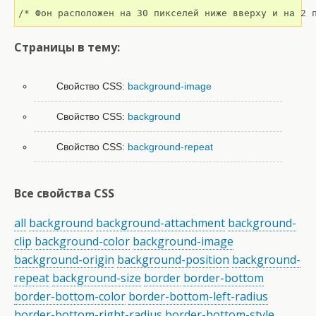
/* Фон расположен на 30 пикселей ниже вверху и на 2 
Страницы в тему:
Свойство CSS:
background-image
Свойство CSS:
background
Свойство CSS:
background-repeat
Все свойства CSS
all
background
background-attachment
background-
clip
background-color
background-image
background-origin
background-position
background-
repeat
background-size
border
border-bottom
border-bottom-color
border-bottom-left-radius
border-bottom-right-radius
border-bottom-style