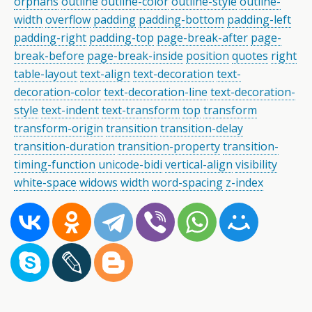
orphans
outline
outline-color
outline-style
outline-
width
overflow
padding
padding-bottom
padding-left
padding-right
padding-top
page-break-after
page-
break-before
page-break-inside
position
quotes
right
table-layout
text-align
text-decoration
text-
decoration-color
text-decoration-line
text-decoration-
style
text-indent
text-transform
top
transform
transform-origin
transition
transition-delay
transition-duration
transition-property
transition-
timing-function
unicode-bidi
vertical-align
visibility
white-space
widows
width
word-spacing
z-index