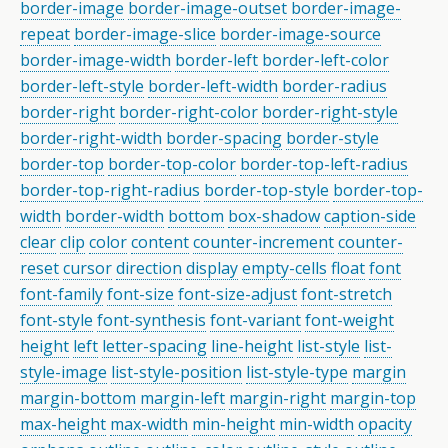
border-image
border-image-outset
border-image-
repeat
border-image-slice
border-image-source
border-image-width
border-left
border-left-color
border-left-style
border-left-width
border-radius
border-right
border-right-color
border-right-style
border-right-width
border-spacing
border-style
border-top
border-top-color
border-top-left-radius
border-top-right-radius
border-top-style
border-top-
width
border-width
bottom
box-shadow
caption-side
clear
clip
color
content
counter-increment
counter-
reset
cursor
direction
display
empty-cells
float
font
font-family
font-size
font-size-adjust
font-stretch
font-style
font-synthesis
font-variant
font-weight
height
left
letter-spacing
line-height
list-style
list-
style-image
list-style-position
list-style-type
margin
margin-bottom
margin-left
margin-right
margin-top
max-height
max-width
min-height
min-width
opacity