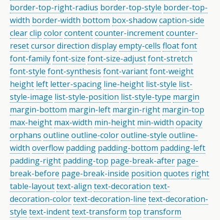
border-top-right-radius
border-top-style
border-top-
width
border-width
bottom
box-shadow
caption-side
clear
clip
color
content
counter-increment
counter-
reset
cursor
direction
display
empty-cells
float
font
font-family
font-size
font-size-adjust
font-stretch
font-style
font-synthesis
font-variant
font-weight
height
left
letter-spacing
line-height
list-style
list-
style-image
list-style-position
list-style-type
margin
margin-bottom
margin-left
margin-right
margin-top
max-height
max-width
min-height
min-width
opacity
orphans
outline
outline-color
outline-style
outline-
width
overflow
padding
padding-bottom
padding-left
padding-right
padding-top
page-break-after
page-
break-before
page-break-inside
position
quotes
right
table-layout
text-align
text-decoration
text-
decoration-color
text-decoration-line
text-decoration-
style
text-indent
text-transform
top
transform