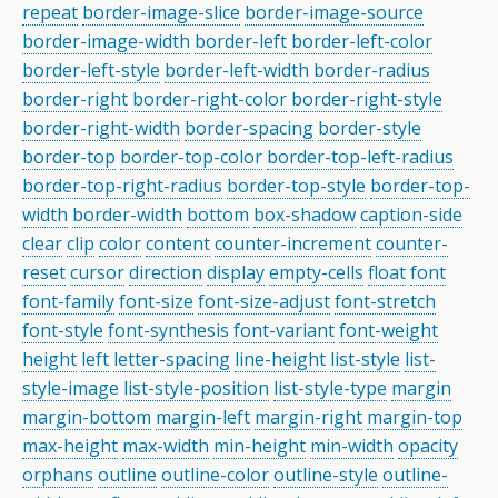
repeat
border-image-slice
border-image-source
border-image-width
border-left
border-left-color
border-left-style
border-left-width
border-radius
border-right
border-right-color
border-right-style
border-right-width
border-spacing
border-style
border-top
border-top-color
border-top-left-radius
border-top-right-radius
border-top-style
border-top-
width
border-width
bottom
box-shadow
caption-side
clear
clip
color
content
counter-increment
counter-
reset
cursor
direction
display
empty-cells
float
font
font-family
font-size
font-size-adjust
font-stretch
font-style
font-synthesis
font-variant
font-weight
height
left
letter-spacing
line-height
list-style
list-
style-image
list-style-position
list-style-type
margin
margin-bottom
margin-left
margin-right
margin-top
max-height
max-width
min-height
min-width
opacity
orphans
outline
outline-color
outline-style
outline-