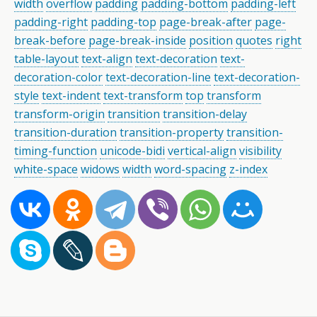
width
overflow
padding
padding-bottom
padding-left
padding-right
padding-top
page-break-after
page-
break-before
page-break-inside
position
quotes
right
table-layout
text-align
text-decoration
text-
decoration-color
text-decoration-line
text-decoration-
style
text-indent
text-transform
top
transform
transform-origin
transition
transition-delay
transition-duration
transition-property
transition-
timing-function
unicode-bidi
vertical-align
visibility
white-space
widows
width
word-spacing
z-index