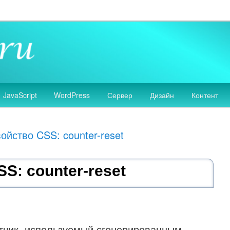
 сайтов, разработка дизайна сайтов, HTML, CSS, JavaScript, PHP
аботка сайтов
JavaScript
WordPress
Сервер
Дизайн
Контент
ойство CSS: counter-reset
S: counter-reset
тчик, используемый сгенерированным