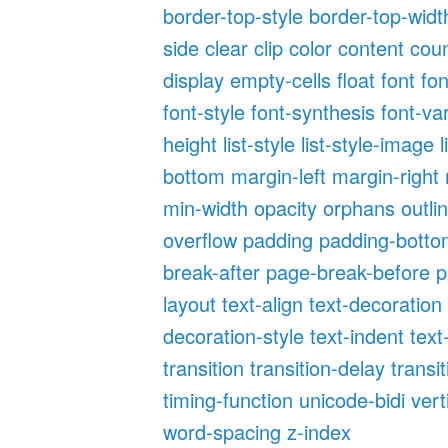
border-top-style
border-top-widt
side
clear
clip
color
content
cou
display
empty-cells
float
font
fon
font-style
font-synthesis
font-va
height
list-style
list-style-image
l
bottom
margin-left
margin-right
min-width
opacity
orphans
outli
overflow
padding
padding-bott
break-after
page-break-before
p
layout
text-align
text-decoration
decoration-style
text-indent
text
transition
transition-delay
transi
timing-function
unicode-bidi
vert
word-spacing
z-index