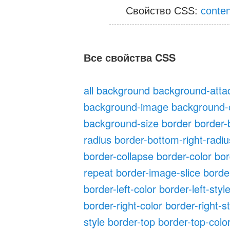
Свойство CSS:
conten
Все свойства CSS
all
background
background-att
background-image
background-o
background-size
border
border-
radius
border-bottom-right-radiu
border-collapse
border-color
bor
repeat
border-image-slice
borde
border-left-color
border-left-styl
border-right-color
border-right-s
style
border-top
border-top-colo