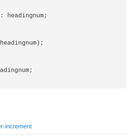
: headingnum;

headingnum);

adingnum;

er-increment