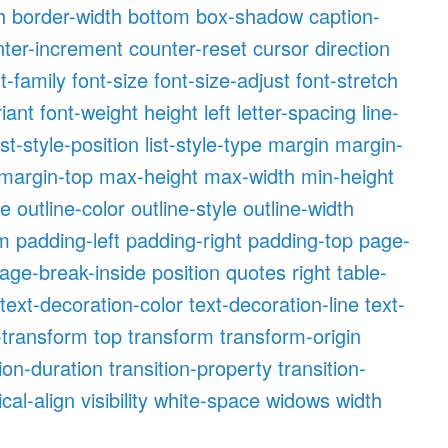
h
border-width
bottom
box-shadow
caption-
nter-increment
counter-reset
cursor
direction
t-family
font-size
font-size-adjust
font-stretch
riant
font-weight
height
left
letter-spacing
line-
ist-style-position
list-style-type
margin
margin-
margin-top
max-height
max-width
min-height
ne
outline-color
outline-style
outline-width
om
padding-left
padding-right
padding-top
page-
age-break-inside
position
quotes
right
table-
text-decoration-color
text-decoration-line
text-
-transform
top
transform
transform-origin
tion-duration
transition-property
transition-
ical-align
visibility
white-space
widows
width