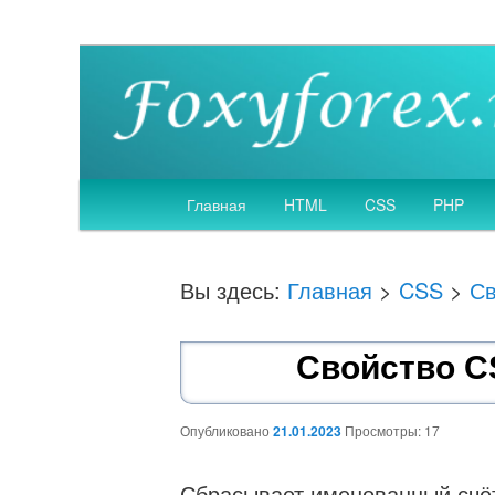
Создание, SEO оптимизация и продвижение
Веб дизайн и разр
Главное
Главная
HTML
CSS
PHP
Перейти
меню
к
Вы здесь:
Главная
>
CSS
>
Св
основному
Свойство CS
содержимому
Опубликовано
21.01.2023
Просмотры: 17
Сбрасывает именованный счё