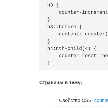
h3 {

    counter-increment
}

h3::before {

    content: counter(
}

h4:nth-child(4) {

    counter-reset: he
}
Страницы в тему:
Свойство CSS:
count