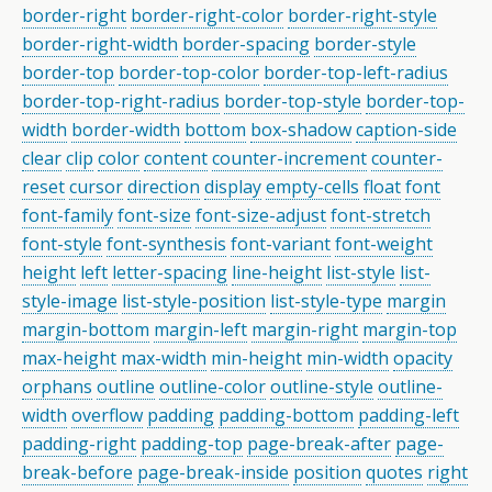
border-right
border-right-color
border-right-style
border-right-width
border-spacing
border-style
border-top
border-top-color
border-top-left-radius
border-top-right-radius
border-top-style
border-top-
width
border-width
bottom
box-shadow
caption-side
clear
clip
color
content
counter-increment
counter-
reset
cursor
direction
display
empty-cells
float
font
font-family
font-size
font-size-adjust
font-stretch
font-style
font-synthesis
font-variant
font-weight
height
left
letter-spacing
line-height
list-style
list-
style-image
list-style-position
list-style-type
margin
margin-bottom
margin-left
margin-right
margin-top
max-height
max-width
min-height
min-width
opacity
orphans
outline
outline-color
outline-style
outline-
width
overflow
padding
padding-bottom
padding-left
padding-right
padding-top
page-break-after
page-
break-before
page-break-inside
position
quotes
right