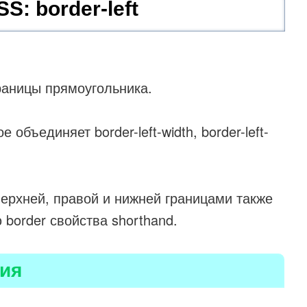
S: border-left
раницы прямоугольника.
объединяет border-left-width, border-left-
верхней, правой и нижней границами также
border свойства shorthand.
ия