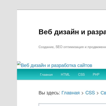
Веб дизайн и разр
Создание, SEO оптимизация и продвижение
Главное
Главная
HTML
CSS
PHP
Перейти
меню
к
Вы здесь:
Главная
>
CSS
>
Св