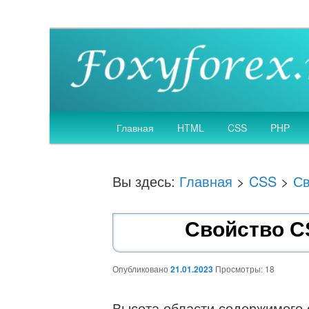
Создание, SEO оптимизация и продвижение
Веб дизайн и разр
Главное
Главная
HTML
CSS
PHP
Перейти
меню
к
Вы здесь:
Главная
>
CSS
>
Св
основному
Свойство CS
содержимому
Опубликовано
21.01.2023
Просмотры: 18
Высота области содержимого 