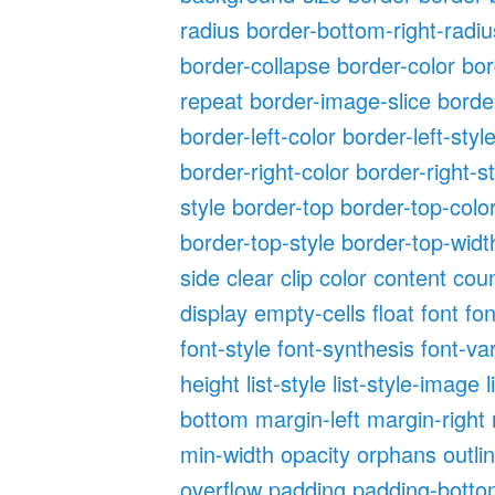
radius
border-bottom-right-radiu
border-collapse
border-color
bor
repeat
border-image-slice
borde
border-left-color
border-left-styl
border-right-color
border-right-s
style
border-top
border-top-colo
border-top-style
border-top-widt
side
clear
clip
color
content
cou
display
empty-cells
float
font
fon
font-style
font-synthesis
font-va
height
list-style
list-style-image
l
bottom
margin-left
margin-right
min-width
opacity
orphans
outli
overflow
padding
padding-bott