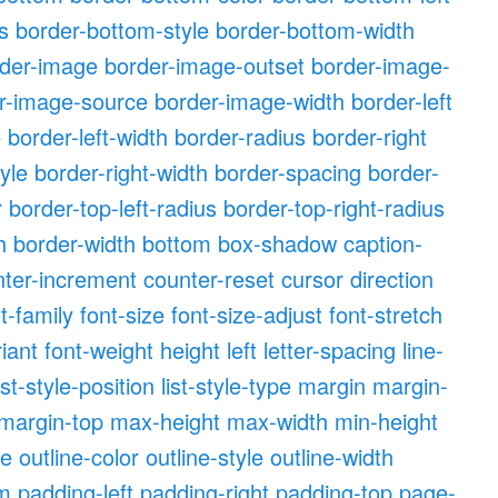
s
border-bottom-style
border-bottom-width
der-image
border-image-outset
border-image-
r-image-source
border-image-width
border-left
e
border-left-width
border-radius
border-right
tyle
border-right-width
border-spacing
border-
r
border-top-left-radius
border-top-right-radius
h
border-width
bottom
box-shadow
caption-
nter-increment
counter-reset
cursor
direction
t-family
font-size
font-size-adjust
font-stretch
riant
font-weight
height
left
letter-spacing
line-
ist-style-position
list-style-type
margin
margin-
margin-top
max-height
max-width
min-height
ne
outline-color
outline-style
outline-width
om
padding-left
padding-right
padding-top
page-