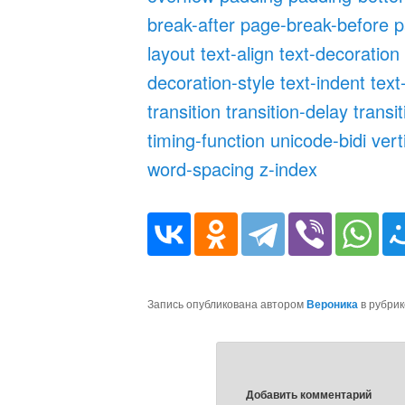
break-after
page-break-before
p
layout
text-align
text-decoration
decoration-style
text-indent
text
transition
transition-delay
transi
timing-function
unicode-bidi
vert
word-spacing
z-index
Запись опубликована автором
Вероника
в рубри
Добавить комментарий