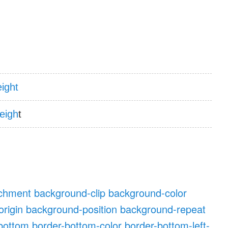
ight
eigh
t
achment
background-clip
background-color
rigin
background-position
background-repeat
bottom
border-bottom-color
border-bottom-left-