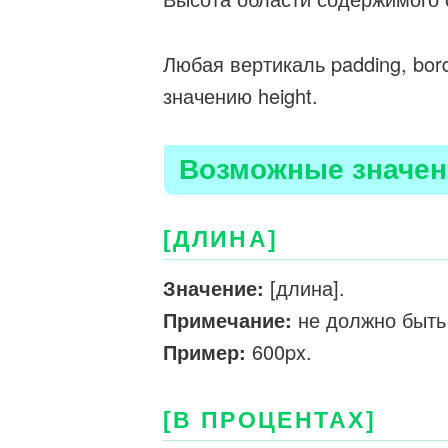
Любая вертикаль padding, bor
значению height.
Возможные значен
[ДЛИНА]
Значение:
[длина].
Примечание:
не должно быть
Пример:
600px.
[В ПРОЦЕНТАХ]