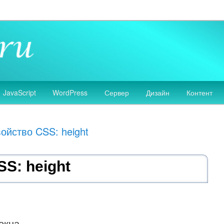
 сайтов, разработка дизайна сайтов, HTML, CSS, JavaScript, PHP
аботка сайтов
JavaScript
WordPress
Сервер
Дизайн
Контент
ойство CSS: height
S: height
окна.