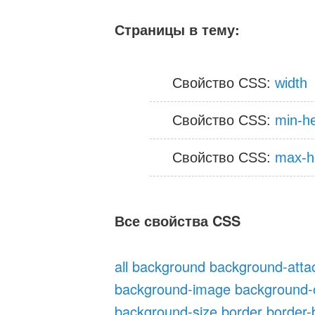
Страницы в тему:
Свойство CSS:
width
Свойство CSS:
min-he
Свойство CSS:
max-h
Все свойства CSS
all
background
background-att
background-image
background-o
background-size
border
border-