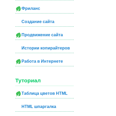
Фриланс
ненная к свойству color.*/

Создание сайта
Продвижение сайта
Истории копирайтеров
тся сплошным красным в течение 0,3 се
Работа в Интернете
Туториал
Таблица цветов HTML
HTML шпаргалка