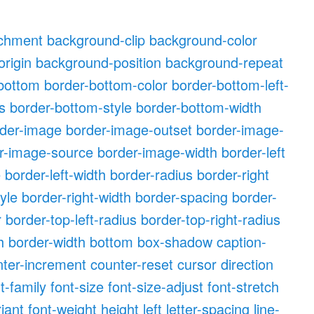
achment
background-clip
background-color
rigin
background-position
background-repeat
bottom
border-bottom-color
border-bottom-left-
s
border-bottom-style
border-bottom-width
der-image
border-image-outset
border-image-
r-image-source
border-image-width
border-left
e
border-left-width
border-radius
border-right
tyle
border-right-width
border-spacing
border-
r
border-top-left-radius
border-top-right-radius
h
border-width
bottom
box-shadow
caption-
nter-increment
counter-reset
cursor
direction
t-family
font-size
font-size-adjust
font-stretch
riant
font-weight
height
left
letter-spacing
line-