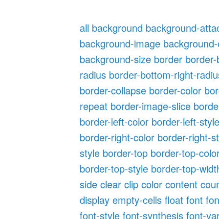
all
background
background-att
background-image
background-o
background-size
border
border-
radius
border-bottom-right-radiu
border-collapse
border-color
bor
repeat
border-image-slice
borde
border-left-color
border-left-styl
border-right-color
border-right-s
style
border-top
border-top-colo
border-top-style
border-top-widt
side
clear
clip
color
content
cou
display
empty-cells
float
font
fon
font-style
font-synthesis
font-va