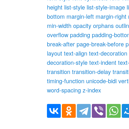
height
list-style
list-style-image
l
bottom
margin-left
margin-right
min-width
opacity
orphans
outli
overflow
padding
padding-bott
break-after
page-break-before
p
layout
text-align
text-decoration
decoration-style
text-indent
text
transition
transition-delay
transi
timing-function
unicode-bidi
vert
word-spacing
z-index