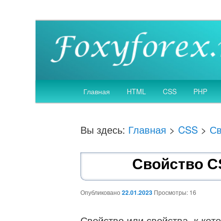
Создание, SEO оптимизация и продвижение
Веб дизайн и разр
Главное
Главная
HTML
CSS
PHP
Перейти
меню
к
Вы здесь:
Главная
>
CSS
>
Св
основному
Свойство CS
содержимому
Опубликовано
22.01.2023
Просмотры: 16
Свойство или свойства, к ко