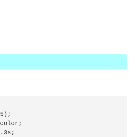
5);

color;

.3s;
