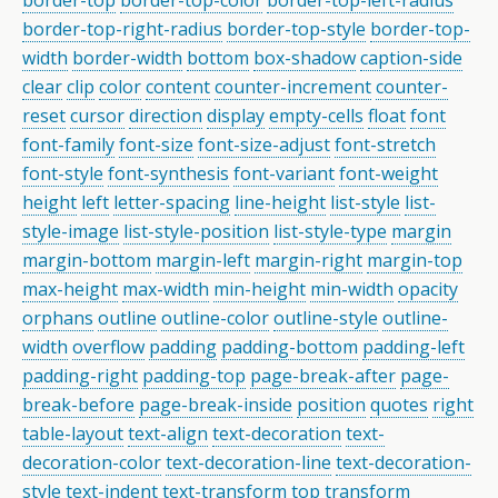
border-top
border-top-color
border-top-left-radius
border-top-right-radius
border-top-style
border-top-
width
border-width
bottom
box-shadow
caption-side
clear
clip
color
content
counter-increment
counter-
reset
cursor
direction
display
empty-cells
float
font
font-family
font-size
font-size-adjust
font-stretch
font-style
font-synthesis
font-variant
font-weight
height
left
letter-spacing
line-height
list-style
list-
style-image
list-style-position
list-style-type
margin
margin-bottom
margin-left
margin-right
margin-top
max-height
max-width
min-height
min-width
opacity
orphans
outline
outline-color
outline-style
outline-
width
overflow
padding
padding-bottom
padding-left
padding-right
padding-top
page-break-after
page-
break-before
page-break-inside
position
quotes
right
table-layout
text-align
text-decoration
text-
decoration-color
text-decoration-line
text-decoration-
style
text-indent
text-transform
top
transform