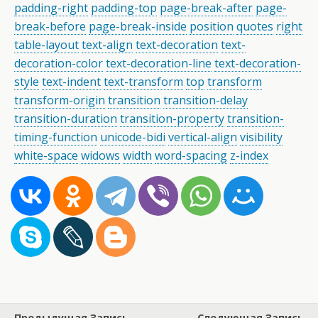
padding-right
padding-top
page-break-after
page-
break-before
page-break-inside
position
quotes
right
table-layout
text-align
text-decoration
text-
decoration-color
text-decoration-line
text-decoration-
style
text-indent
text-transform
top
transform
transform-origin
transition
transition-delay
transition-duration
transition-property
transition-
timing-function
unicode-bidi
vertical-align
visibility
white-space
widows
width
word-spacing
z-index
Предыдущая Запись
Следующая Запись