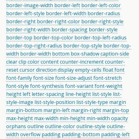
border-image-width
border-left
border-left-color
border-left-style
border-left-width
border-radius
border-right
border-right-color
border-right-style
border-right-width
border-spacing
border-style
border-top
border-top-color
border-top-left-radius
border-top-right-radius
border-top-style
border-top-
width
border-width
bottom
box-shadow
caption-side
clear
clip
color
content
counter-increment
counter-
reset
cursor
direction
display
empty-cells
float
font
font-family
font-size
font-size-adjust
font-stretch
font-style
font-synthesis
font-variant
font-weight
height
left
letter-spacing
line-height
list-style
list-
style-image
list-style-position
list-style-type
margin
margin-bottom
margin-left
margin-right
margin-top
max-height
max-width
min-height
min-width
opacity
orphans
outline
outline-color
outline-style
outline-
width
overflow
padding
padding-bottom
padding-left