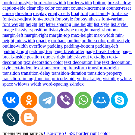
border-top-style
border-top-width
border-width
bottom
box-shadow
caption-side
clear
clip
color
content
counter-increment
counter-reset
cursor
direction
display
empty-cells
float
font
font-family
font-size
font-size-adjust
font-stretch
font-style
font-synthesis
font-variant
font-weight
height
left
letter-spacing
line-height
list-style
list-style-
image
list-style-position
list-style-type
margin
margin-bottom
margin-left
margin-right
margin-top
max-height
max-width
min-
height
min-width
opacity
orphans
outline
outline-color
outline-style
outline-width
overflow
padding
padding-bottom
padding-left
padding-right
padding-top
page-break-after
page-break-before
page-
break-inside
position
quotes
right
table-layout
text-align
text-
decoration
text-decoration-color
text-decoration-line
text-decoration-
style
text-indent
text-transform
top
transform
transform-origin
transition
transition-delay
transition-duration
transition-property
transition-timing-function
unicode-bidi
vertical-align
visibility
white-
space
widows
width
word-spacing
z-index
предыдущая запись
Свойство CSS: border-right-color