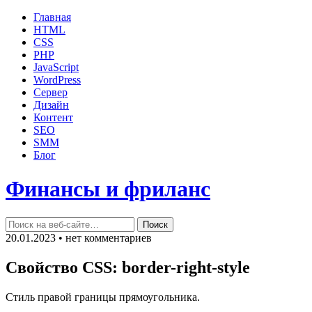
Главная
HTML
CSS
PHP
JavaScript
WordPress
Сервер
Дизайн
Контент
SEO
SMM
Блог
Финансы и фриланс
20.01.2023 • нет комментариев
Свойство CSS: border-right-style
Стиль правой границы прямоугольника.