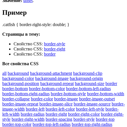
Значение:
unset
.
Пример
.catfish { border-right-style: double; }
Страницы в тему:
Свойство CSS:
border-style
Свойство CSS:
border-right
Свойство CSS:
border
Все свойства CSS
all
background
background-attachment
background-clip
background-color
background-image
background-origin
background-position
background-repeat
background-size
border
border-bottom
border-bottom-color
border-bottom-left-radius
border-bottom-right-radius
border-bottom-style
border-bottom-width
border-collapse
border-color
border-image
border-image-outset
border-image-repeat
border-image-slice
border-image-source
border-
image-width
border-left
border-left-color
border-left-style
border-
left-width
border-radius
border-right
border-right-color
border-right-
style
border-right-width
border-spacing
border-style
border-top
border-top-color
border-top-left-radius
border-top-right-radius