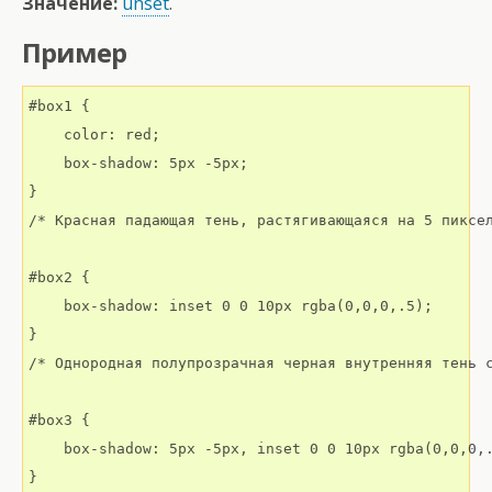
Значение:
unset
.
Пример
#box1 {

    color: red;

    box-shadow: 5px -5px;

}

/* Красная падающая тень, растягивающаяся на 5 пиксел
#box2 {

    box-shadow: inset 0 0 10px rgba(0,0,0,.5);

}

/* Однородная полупрозрачная черная внутренняя тень с
#box3 {

    box-shadow: 5px -5px, inset 0 0 10px rgba(0,0,0,.
}
