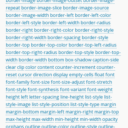
border-image
border-image-outset
border-image-
repeat
border-image-slice
border-image-source
border-image-width
border-left
border-left-color
border-left-style
border-left-width
border-radius
border-right
border-right-color
border-right-style
border-right-width
border-spacing
border-style
border-top
border-top-color
border-top-left-radius
border-top-right-radius
border-top-style
border-top-
width
border-width
bottom
box-shadow
caption-side
clear
clip
color
content
counter-increment
counter-
reset
cursor
direction
display
empty-cells
float
font
font-family
font-size
font-size-adjust
font-stretch
font-style
font-synthesis
font-variant
font-weight
height
left
letter-spacing
line-height
list-style
list-
style-image
list-style-position
list-style-type
margin
margin-bottom
margin-left
margin-right
margin-top
max-height
max-width
min-height
min-width
opacity
orphans
outline
outline-color
outline-style
outline-