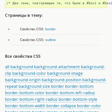
/* Две тени, повторяющие те, что были в #box1 и #box
Страницы в тему:
Свойство CSS:
border
Свойство CSS:
outline
Все свойства CSS
all
background
background-attachment
background-
clip
background-color
background-image
background-origin
background-position
background-
repeat
background-size
border
border-bottom
border-bottom-color
border-bottom-left-radius
border-bottom-right-radius
border-bottom-style
border-bottom-width
border-collapse
border-color