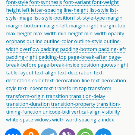
font-style
font-synthesis
font-variant
font-weight
height
left
letter-spacing
line-height
list-style
list-
style-image
list-style-position
list-style-type
margin
margin-bottom
margin-left
margin-right
margin-top
max-height
max-width
min-height
min-width
opacity
orphans
outline
outline-color
outline-style
outline-
width
overflow
padding
padding-bottom
padding-left
padding-right
padding-top
page-break-after
page-
break-before
page-break-inside
position
quotes
right
table-layout
text-align
text-decoration
text-
decoration-color
text-decoration-line
text-decoration-
style
text-indent
text-transform
top
transform
transform-origin
transition
transition-delay
transition-duration
transition-property
transition-
timing-function
unicode-bidi
vertical-align
visibility
white-space
widows
width
word-spacing
z-index