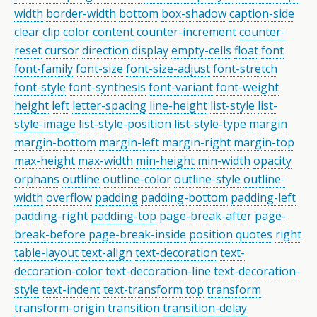
width
border-width
bottom
box-shadow
caption-side
clear
clip
color
content
counter-increment
counter-
reset
cursor
direction
display
empty-cells
float
font
font-family
font-size
font-size-adjust
font-stretch
font-style
font-synthesis
font-variant
font-weight
height
left
letter-spacing
line-height
list-style
list-
style-image
list-style-position
list-style-type
margin
margin-bottom
margin-left
margin-right
margin-top
max-height
max-width
min-height
min-width
opacity
orphans
outline
outline-color
outline-style
outline-
width
overflow
padding
padding-bottom
padding-left
padding-right
padding-top
page-break-after
page-
break-before
page-break-inside
position
quotes
right
table-layout
text-align
text-decoration
text-
decoration-color
text-decoration-line
text-decoration-
style
text-indent
text-transform
top
transform
transform-origin
transition
transition-delay