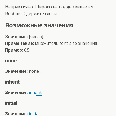
Непрактично. Широко не поддерживается.
Вообще. Сдержите слёзы.
Возможные значения
Значение:
[число].
Примечание:
множитель font-size значения.
Пример:
0.5.
none
Значение:
none .
inherit
Значение:
inherit
.
initial
Значение:
initial
.